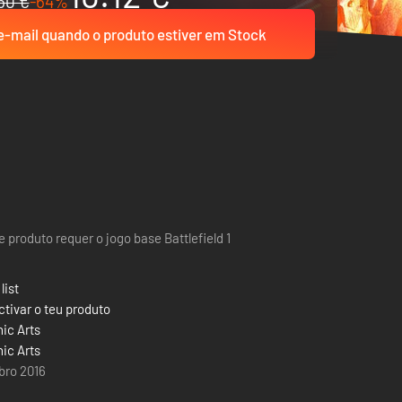
50 €
-64%
-mail quando o produto estiver em Stock
e produto requer o jogo base Battlefield 1
list
tivar o teu produto
nic Arts
nic Arts
bro 2016