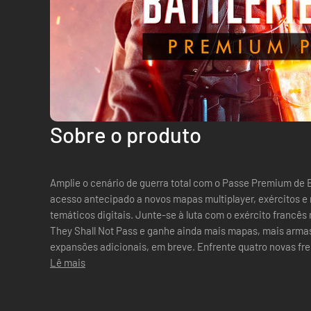
Sobre o produto
Amplie o cenário de guerra total com o Passe Premium de B
acesso antecipado a novos mapas multiplayer, exércitos 
temáticos digitais. Junte-se à luta com o exército francês 
They Shall Not Pass e ganhe ainda mais mapas, mais armas 
expansões adicionais, em breve. Enfrente quatro novas frentes na Grande Guerra: Vivencie
batalhas a curta distânci...
Lê mais