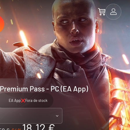
a
1 Premium Pass - PC (EA App)
EA App
Fora de stock
18.12 €