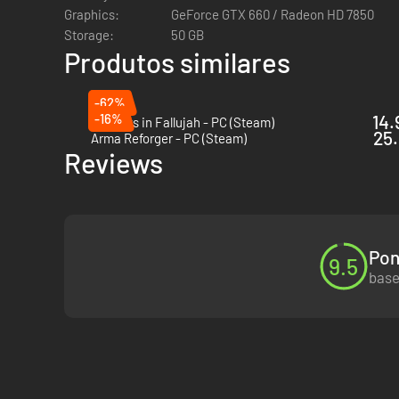
Graphics:
GeForce GTX 660 / Radeon HD 7850
Storage:
50 GB
Produtos similares
-62%
-16%
14.
Six Days in Fallujah - PC (Steam)
25.
Arma Reforger - PC (Steam)
Reviews
Pon
9.5
base