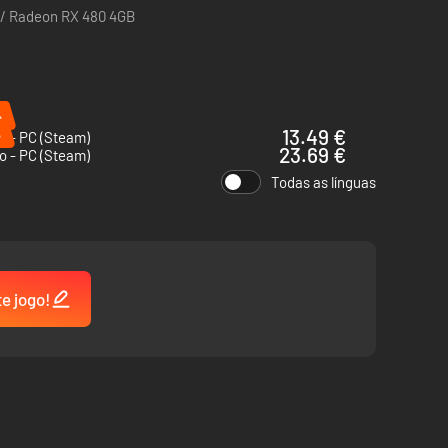
 / Radeon RX 480 4GB
%
%
13.49 €
d - PC (Steam)
23.69 €
o - PC (Steam)
Todas as línguas
te jogo!