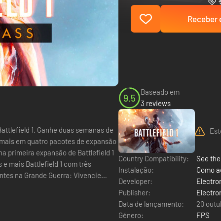
Receber e
Baseado em
9.5
3 reviews
attlefield 1. Ganhe duas semanas de
Est
e mais em quatro pacotes de expansão
na primeira expansão de Battlefield 1
Country Compatibility:
See the 
e mais Battlefield 1 com três
Instalação:
Como ac
Developer:
Electro
Publisher:
Electro
Data de lançamento:
20 outu
Género:
FPS