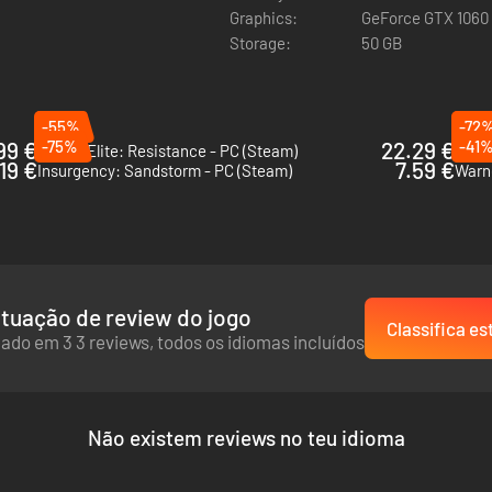
Graphics:
GeForce GTX 1060
Storage:
50 GB
-55%
-72
99 €
-75%
22.29 €
-41
Sniper Elite: Resistance - PC (Steam)
Squa
19 €
7.59 €
Insurgency: Sandstorm - PC (Steam)
Warn
tuação de review do jogo
Classifica es
ado em 3 3 reviews, todos os idiomas incluídos
Não existem reviews no teu idioma