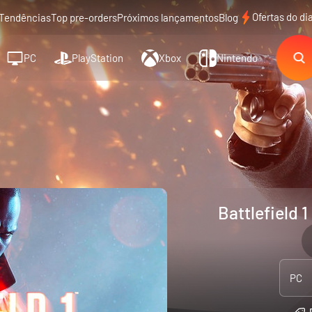
Ofertas do di
Tendências
Top pre-orders
Próximos lançamentos
Blog
PC
PlayStation
Xbox
Nintendo
Battlefield 
PC