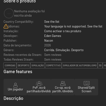
Sobre o produto
Nenhuma avaliação foi
--
escrita ainda
Country Compatibility:
See the list
Idiomas:
Your language is not supported. See the list
Instalação:
Como activar o teu produto
Developer:
Eden Games
Publisher:
Nacon
Data de lançamento:
2026
Género:
Corrida
,
Simulação
,
Desporto
Reviews recentes da Steam:
Sem reviews
Todas Reviews Steam:
Sem reviews
CORRIDAS
DESPORTO
SIMULAÇÃO
COMPETITIVO
SIMULADOR DE AUTOMOBILISMO
3D
R
Game features
PvP, ecrã
Co-op, ecrã
Shared/Split
Um jogador
partilhado/dividido
partilh./dividido
Screen
Descrição