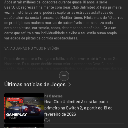
Após atrair milhões de jogadores durante quase 10 anos, a série
Gear.Club regressa finalmente com Gear.Club Unlimited 3! Pela primeira
vez na história da série, poderás explorar as estradas asfaltadas do
Japão, além da costa francesa do Mediterrâneo. Pilota mais de 40 carros
de prestígio das maiores marcas de automóveis e personaliza cada
detalhe: pintura, carroçaria, rodas, desempenho mecânico... Cria um
carro que reflita a tua individualidade e exibe o teu estilo numa ampla
variedade de pistas de corrida espetaculares.
VAI AO JAPÃO NO MODO HISTÓRIA
Depois de explorar a França e a Itália, a série leva-te até à Terra do Sol
Nascente. És tu quem decide como criar e crescer no Gear.Club no
Japão. Mergulha na cultura automobilística local, desafia os teus rivais e
amplia a influência do teu clube num novo continente. Cada vitória e
cada escolha que fizeres deixará uma marca na tua jornada.
Últimas notícias de Jogos
NOVIDADE: ESQUIVA-TE DO TRÂNSITO NA AUTOESTRADA
há 8 meses
Além de corridas intensas e desafios de recorde de tempo, Gear.Club
Gear.Club Unlimited 3 será lançado
Unlimited 3 adiciona um modo inovador em autoestradas. Enfrenta o
primeiro na Switch 2, a partir de 19 de
trânsito na França e no Japão, e prova que consegues dominar a
fevereiro de 2026
velocidade e a direção ao mesmo tempo. Prevê as trajetórias dos carros,
troca de faixa no momento exato, ultrapassa oponentes no último
4
segundo e corre riscos para cruzar a meta em primeiro!