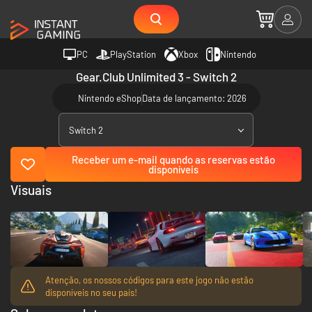
PC
PlayStation
Xbox
Nintendo
Gear.Club Unlimited 3 - Switch 2
Nintendo eShop
Data de lançamento: 2026
Switch 2
Receber um e-mail quando as reservas estão
disponíveis
Visuais
Atenção, os nossos códigos para este jogo não estão
disponíveis no seu país!