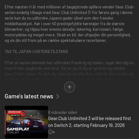
Efter næsten ti år med millioner af begejstrede spillere vender Gear.Club-
serien endelig tilbage med Gear.Club Unlimited 3! For første gang i denne
serie kan du nu udforske Japans gader såvel som den franske
middelhavskyst. Kør i over 40 prestigefyldte køretøjer fra de største
bilmærker, og tilpas hver eneste detalje: lakering, karrosseri, fælge,
motorydelse og meget mere. Skab en bil, der afspejler din personlighed,
og vis din stil frem på en række spektakulære racerbaner.
TAG TIL JAPAN I HISTORIETILSTAND
Efter at serien allerede har udforsket Frankrig og Italien, tager den dig nu
med til den opgående sols land. Det er op til dig at oprette og udvikle
Gear.Club i Japan: Fordyb dig i den lokale bilkultur, udfordr dine rivaler og
udvid din klubs indflydelse på et nyt kontinent. Hver sejr og hver
beslutning du træffer, vil efterlade et varigt indtryk på din rejse.
Game's latest news
NYT: UNDGÅ TRAFIK PÅ MOTORVEJEN
Udover spændende racerløb og adrenalinfyldte tidsangreb tilbyder
8 måneder siden
Gear.Club Unlimited 3 en innovativ ny tilstand til motorveje. Kæmp dig
Gear.Club Unlimited 3 will be released first
igennem trafikken i Frankrig og Japan, og bevis at du har både fart og
håndtering under kontrol. Forudse bilernes køreretning, skift vognbane
on Switch 2, starting February 19, 2026
på det rigtige tidspunkt, overhal dine modstandere i sidste øjeblik og tag
4
chancer for at være den første til at nå målstregen!