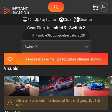
PC
PlayStation
Xbox
Nintendo
Gear.Club Unlimited 3 - Switch 2
Nintendo eShop
Udgivelsesdato: 2026
Switch 2
Få besked via e-mail på forudbestillinger åbning
Visuals
Advarsel, vores koder for dette spil ikke er tilgængelige i dit
land!