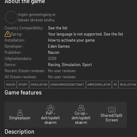
About the game
Ingen gennemgang er
--
blevet skrevet endnu
Country Compatibility:
See the list
Sprog:
Your language is not supported. See the list
Installation:
How to activate your game
Developer:
Eden Games
Publisher:
Nacon
Udgivelsesdato:
2026
Genre:
Racing
,
Simulation
,
Sport
Recent Steam reviews:
No user reviews
All Steam reviews:
No user reviews
RACER
SPORT
SIMULATION
KONKURRENCEBETONET
KØRESIMULATOR
3D
REALISTISK
Game features
PvP –
Co-op –
Shared/Split
Singleplayer
delt/opdelt
delt/opdelt
Screen
skærm
skærm
Description