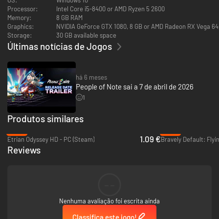
Processor:
Intel Core i5-8400 or AMD Ryzen 5 2600
Memory:
8 GB RAM
Graphics:
NVIDIA GeForce GTX 1080, 8 GB or AMD Radeon RX Vega 64
Storage:
30 GB available space
Últimas notícias de Jogos
há 6 meses
People of Note sai a 7 de abril de 2026
1
Produtos similares
-97%
-37%
Em People of Note, podes desfrutar do combate por de turnos único:
1.09 €
Etrian Odyssey HD - PC (Steam)
cada batalha é uma interativa atuação musical com elementos de
Reviews
combate, ataques rítmicos em tempo real e ataques de combinação que
desafiam os conceitos do género!
--
Nenhuma avaliação foi escrita ainda
Classifica este jogo!