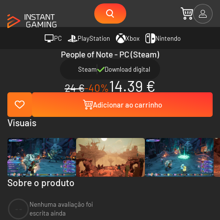
PC
PlayStation
Xbox
Nintendo
People of Note - PC (Steam)
Steam
Download digital
14.39 €
24 €
-40%
Adicionar ao carrinho
Visuais
Sobre o produto
Nenhuma avaliação foi
--
escrita ainda