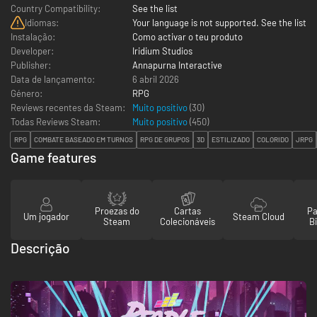
Country Compatibility:
See the list
Idiomas:
Your language is not supported. See the list
Instalação:
Como activar o teu produto
Developer:
Iridium Studios
Publisher:
Annapurna Interactive
Data de lançamento:
6 abril 2026
Género:
RPG
Reviews recentes da Steam:
Muito positivo
(30)
Todas Reviews Steam:
Muito positivo
(
450
)
RPG
COMBATE BASEADO EM TURNOS
RPG DE GRUPOS
3D
ESTILIZADO
COLORIDO
JRPG
Game features
Proezas do
Cartas
Pa
Um jogador
Steam Cloud
Steam
Colecionáveis
Bi
Descrição