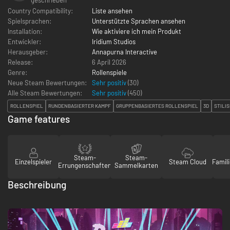
Country Compatibility:
Liste ansehen
Spielsprachen:
Unterstützte Sprachen ansehen
Installation:
Wie aktiviere ich mein Produkt
Entwickler:
Iridium Studios
Herausgeber:
Annapurna Interactive
Release:
6 April 2026
Genre:
Rollenspiele
Neue Steam Bewertungen:
Sehr positiv
(30)
Alle Steam Bewertungen:
Sehr positiv
(
450
)
ROLLENSPIEL
RUNDENBASIERTER KAMPF
GRUPPENBASIERTES ROLLENSPIEL
3D
STILIS
Game features
Steam-
Steam-
Einzelspieler
Steam Cloud
Famili
Errungenschaften
Sammelkarten
Beschreibung