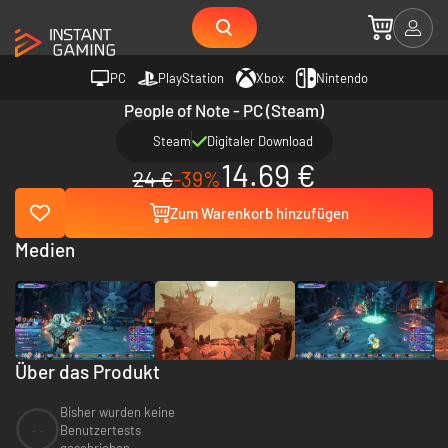
PC
PlayStation
Xbox
Nintendo
People of Note - PC (Steam)
Steam
Digitaler Download
14.69 €
24 €
-39%
Zum Warenkorb hinzufügen
Medien
Über das Produkt
Bisher wurden keine
--
Benutzertests
geschrieben