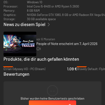
OS:
Windows 10
Processor:
Intel Core i5-8400 or AMD Ryzen 5 2600
Memory:
8 GB RAM
Graphics:
NVIDIA GeForce GTX 1080, 8 GB or AMD Radeon RX Vega 64
Storage:
30 GB available space
News zu diesem Spiel
vor 6 Monaten
People of Note erscheint am 7. April 2026
1
Produkte, die dir auch gefallen könnten
Erlebe in People of Note völlige neue rundenbasierte Kämpfe, die aus
-97%
-37%
einer interaktiven Musical-Aufführung mit sich verändernden
1.09 €
Etrian Odyssey HD - PC (Steam)
Bedingungen, rhythmusbasierten Echtzeitattacken und
Bewertungen
genreübergreifenden Mashup-Angriffen bestehen!
--
Bisher wurden keine Benutzertests geschrieben