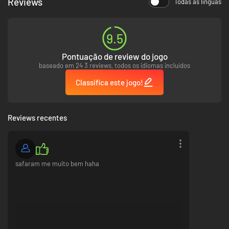
Reviews
Todas as línguas
uma notificação antes de qualquer alteração de preços. No Japão, o
Xbox Game Pass só está disponível para compra por utilizadores com
idade igual ou superior a 18 anos. Ofertas não válidas na Rússia. Podem
ser aplicadas outras restrições geográficas. Consulte os termos em
9.5
https://xbox.com/subscriptionterms.
*Exclui títulos de Call of Duty
Pontuação de review do jogo
baseado em 24 3 reviews, todos os idiomas incluídos
Classifica este jogo!
Reviews recentes
safaram me muito bem haha