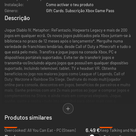
Instalação:
Como activar o teu produto
Género:
Gift Cards
,
Subscrição Xbox Game Pass
Descrição
Jogue Diablo IV, Metaphor: ReFantazio, Hogwarts Legacy e mais de 200
jogos em qualquer ecrã. Os novos jogos publicados pela Xbox juntam-se à
biblioteca no prazo de 12 meses após o lançamento*. Mergulhe numa
variedade de franchises lendárias, desde Call of Duty a Minecraft e tudo o
que está pelo meio. Transfira e jogue jogos na consola Xbox, PC e
dispositivos portáteis suportados. Evite ter de transferir jogos e
transmita-os (incluindo alguns jogos que possui) em qualquer dispositivo
suportado, incluindo telemóvel, tablet, TV e headset VR. Obtenha
benefícios no jogo nos maiores jogos como League of Legends, Call of
Duty: Warzone e Rainbow Six Siege. Desfrute do modo multijogador
online para consola, descontos em jogos, benefícios de parceiros e muito
mais. Ganhe prémios com até 2x mais pontos ao jogar e comprar jogos e
complementos na Store, e ainda mais em compras elegíveis. Jogue,
ganhe, gaste e repita - tudo isto contribui para obter mais com o
Rewards. Encontre a sua comunidade com a Xbox e jogue onde quiser.
Inicie sessão para ver as suas ofertas disponíveis. As ofertas
Produtos similares
promocionais podem não ser válidas para todos os membros e só estão
disponíveis por um período limitado. Após qualquer período promocional,
-84%
-62%
a subscrição continua a ser cobrada ao preço normal e no período
6.49 €
Overcooked! All You Can Eat - PC (Steam)
especificado, a menos que seja cancelada na conta Microsoft. Receberá