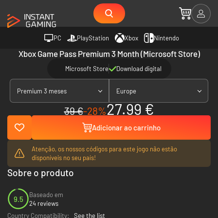
PC
PlayStation
Xbox
Nintendo
Xbox Game Pass Premium 3 Month (Microsoft Store)
Microsoft Store
Download digital
Premium 3 meses
Europe
27.99 €
39 €
-28%
Adicionar ao carrinho
Atenção, os nossos códigos para este jogo não estão
disponíveis no seu país!
Sobre o produto
Baseado em
9.5
24 reviews
Country Compatibility:
See the list