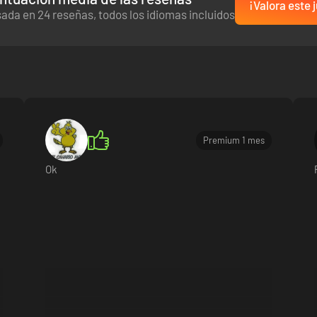
¡Valora este 
ada en 24 reseñas, todos los idiomas incluidos
Premium 1 mes
Ok