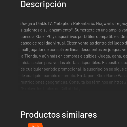
Descripción
Juega a Diablo IV, Metaphor: ReFantazio, Hogwarts Legacy 
siguientes a su lanzamiento*. Sumérgete en una amplia vari
consola Xbox, PC y dispositivos portátiles compatibles. Omi
casco de realidad virtual. Obtén ventajas dentro del juego
multijugador de consola en línea, descuentos en juegos, 
la Tienda, y aún más en compras elegibles. Juega, gana, 
Inicia sesión para ver las ofertas disponibles. Es posible 
de cualquier período promocional, la suscripción se sigue c
de cualquier cambio de precio. En Japón, Xbox Game Pass s
restricciones geográficas. Consulta los términos en https
*Excluye los títulos de Call of Duty
Productos similares