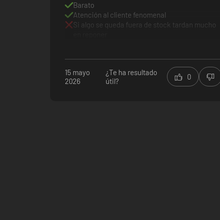
Barato
Atención al cliente fenomenal
Si algo se queda fuera de stock tardan mucho
en reponer
15 mayo
¿Te ha resultado
0
2026
útil?