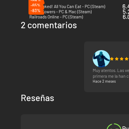
-84%
-65%
6.
Overcooked! All You Can Eat - PC (Steam)
-83%
5.
Tricky Towers - PC & Mac (Steam)
6.
Railroads Online - PC (Steam)
2 comentarios
Muy atentos. Las ve
primera me la han 
Hace 2 meses
Reseñas
Pu