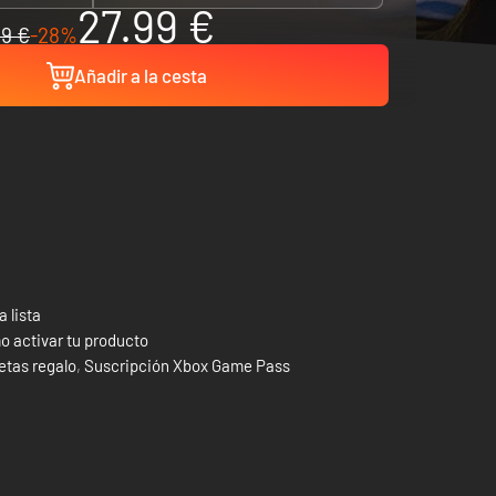
27.99 €
9 €
-28%
Añadir a la cesta
a lista
 activar tu producto
etas regalo
,
Suscripción Xbox Game Pass