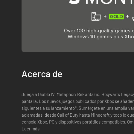
Acerca de
Juega a Diablo IV, Metaphor: ReFantazio, Hogwarts Legacy
pantalla. Los nuevos juegos publicados por Xbox se añaden 
siguientes a su lanzamiento*. Sumérgete en una amplia var
aclamadas, desde Call of Duty hasta Minecraft y todo lo que
consola Xbox, PC y dispositivos portátiles compatibles. Om
(incluidos algunos que ya tienes) en cu...
Leer más