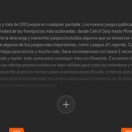
y más de 200 juegos en cualquier pantalla. Los nuevos juegos publicad
edad de las franquicias más aclamadas, desde Call of Duty hasta Minecr
te la descarga y transmite juegos (incluidos algunos que ya tienes) en 
 de algunos de los juegos más importantes, como League of Legends, Cal
ventajas para socios y mucho más. Gana recompensas con hasta 2 vece
gasta y repite: todo suma para conseguir más con Rewards. Encuentra 
que las ofertas promocionales no sean válidas para todos los miembros 
obrando al precio normal y para el período especificado, a menos que s
olo está disponible para su compra para usuarios mayores de 18 años. 
://xbox.com/subscriptionterms.