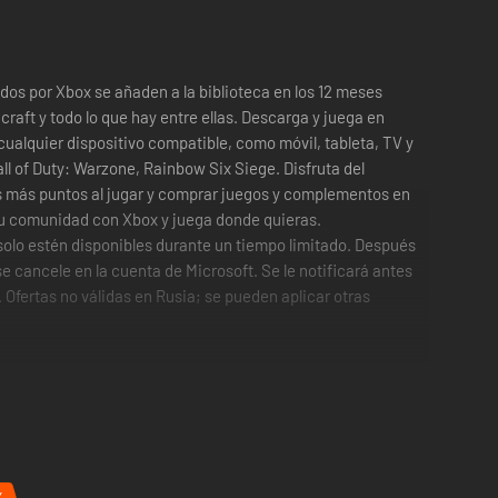
os por Xbox se añaden a la biblioteca en los 12 meses
aft y todo lo que hay entre ellas. Descarga y juega en
cualquier dispositivo compatible, como móvil, tableta, TV y
l of Duty: Warzone, Rainbow Six Siege. Disfruta del
s más puntos al jugar y comprar juegos y complementos en
tu comunidad con Xbox y juega donde quieras.
y solo estén disponibles durante un tiempo limitado. Después
e cancele en la cuenta de Microsoft. Se le notificará antes
Ofertas no válidas en Rusia; se pueden aplicar otras