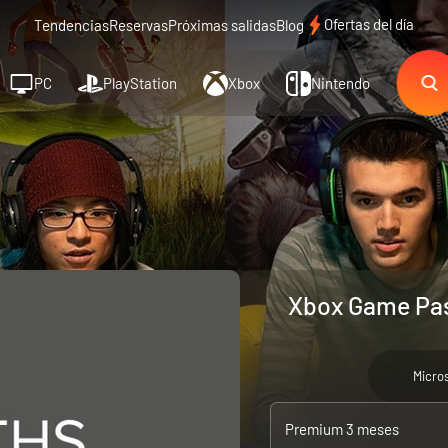
Ofertas del día
Tendencias
Reservas
Próximas salidas
Blog
PC
PlayStation
Xbox
Nintendo
Xbox Game Pas
Micro
Premium 3 meses