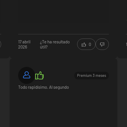
17 abril
¿Te ha resultado
0
2026
útil?
Premium 3 meses
Todo rapidísimo. Al segundo