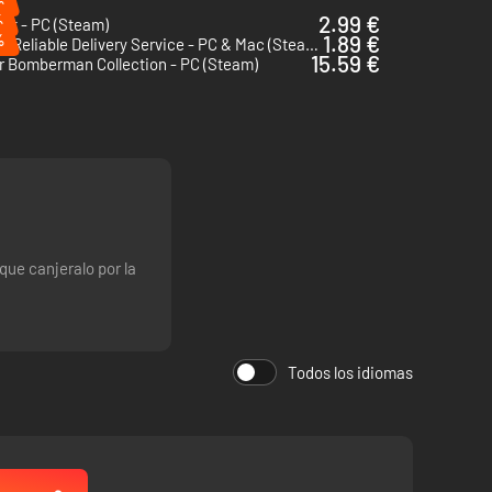
%
%
2.99 €
 It - PC (Steam)
%
1.89 €
Totally Reliable Delivery Service - PC & Mac (Steam)
15.59 €
r Bomberman Collection - PC (Steam)
que canjeralo por la
Todos los idiomas