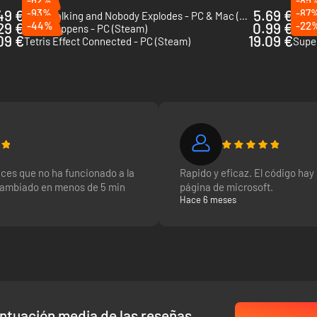
-62%
-85
49 €
-93%
5.69 €
-87
Keep Talking and Nobody Explodes - PC & Mac (Steam)
Witch
29 €
-44%
0.99 €
-22
Shift Happens - PC (Steam)
09 €
19.09 €
Tetris Effect Connected - PC (Steam)
Supe
ces que no ha funcionado a la
Rapido y eficaz. El código hay 
cambiado en menos de 5 min
página de microsoft.
Hace 6 meses
ntuación media de las reseñas