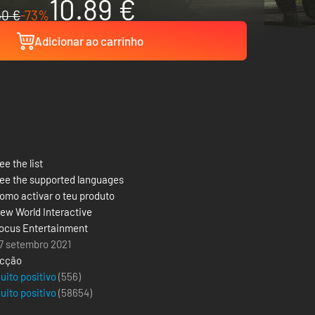
10.89 €
40 €
-73%
Adicionar ao carrinho
ee the list
ee the supported languages
omo activar o teu produto
ew World Interactive
ocus Entertainment
7 setembro 2021
cção
uito positivo
(556)
uito positivo
(
58654
)