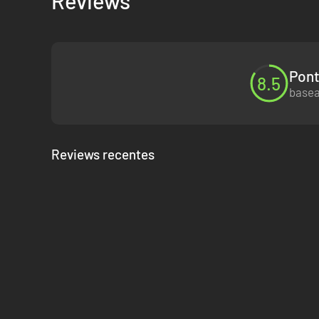
Reviews
Pont
8.5
basea
Reviews recentes