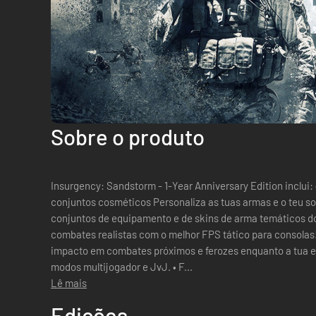
Sobre o produto
Insurgency: Sandstorm - 1-Year Anniversary Edition inclui: 
conjuntos cosméticos Personaliza as tuas armas e o teu soldado da cabeça aos pés com os
conjuntos de equipamento e de skins de arma temáticos do Passe do
combates realistas com o melhor FPS tático para consolas! Sente cada bala e teme ca
impacto em combates próximos e ferozes enquanto a tua eq
modos multijogador e JvJ. • F...
Lê mais
Edições