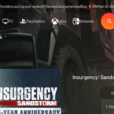
Ofertas do di
Tendências
Top pre-orders
Próximos lançamentos
Blog
PC
PlayStation
Xbox
Nintendo
Insurgency: Sands
S
1-Ye