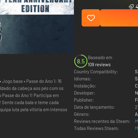
Baseado em
8.5
109 reviews
Country Compatibility:
S
Idiomas:
S
• Jogo base • Passe do Ano 1: 16
Instalação:
C
Developer:
N
 Ano 1! Participa em
Publisher:
F
da
Data de lançamento:
2
uipa luta pela vitória em intensos
Género:
A
Reviews recentes da Steam:
M
Todas Reviews Steam:
M