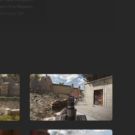
esert Hex Weapon
llie Gear Set