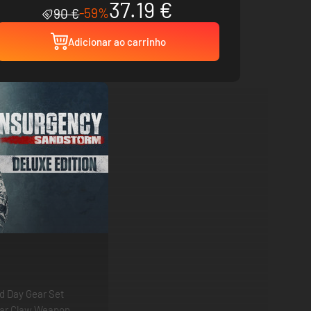
37.19 €
-59%
90 €
Adicionar ao carrinho
d Day Gear Set
ear Claw Weapon