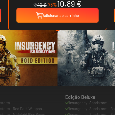
10.89 €
-73%
40 €
Adicionar ao carrinho
Edição Deluxe
dstorm
Insurgency: Sandstorm
dstorm - Red Dark Weapon
Insurgency: Sandstorm - Ba
storm - Midnight Blue Weapon
Insurgency: Sandstorm - B