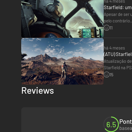
há 4 meses
Starfield: u
Aventura-te pelas estrelas e explora mais de 1000 planet
Apesar de ser 
memoráveis, junta-te às aventuras de várias fações e par
pelo contrário
Sony numa se
11
há 4 meses
(ATU) Starfie
Atualização de
Starfield na P
loved reading
15
Reviews
Pont
6.5
Capitaneia A Nave Dos Teus Sonhos
basea