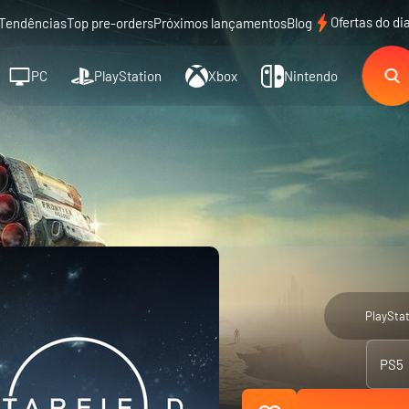
Ofertas do di
Tendências
Top pre-orders
Próximos lançamentos
Blog
PC
PlayStation
Xbox
Nintendo
PlayStat
PS5