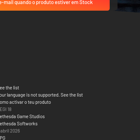
-mail quando o produto estiver em Stock
ee the list
our language is not supported. See the list
omo activar o teu produto
EGI 18
ethesda Game Studios
ethesda Softworks
 abril 2026
PG