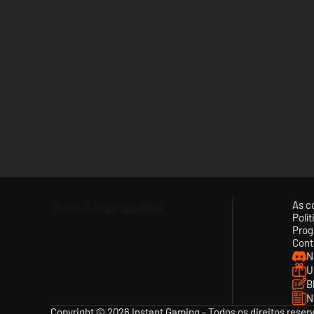
Explora planetas e descobre a fauna, a flora e os recurso
contrata uma equipa para extrair materiais de forma passiv
pesquisa para desbloquear receitas de criação únicas.
As c
Polí
Prog
Cont
N
U
B
N
Prepara O Teu Arsenal
Copyright © 2026 Instant Gaming - Todos os direitos reser