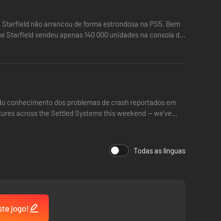
ssa ambientes selvagens. Conhece e recruta personagens
, Starfield não arrancou de forma estrondosa na PS5. Bem
istória ou experiência à tua espera.
 que Starfield vendeu apenas 140 000 unidades na consola da
mado conhecimento dos problemas de crash reportados em
tures across the Settled Systems this weekend — we’ve
Todas as línguas
ste jogo!