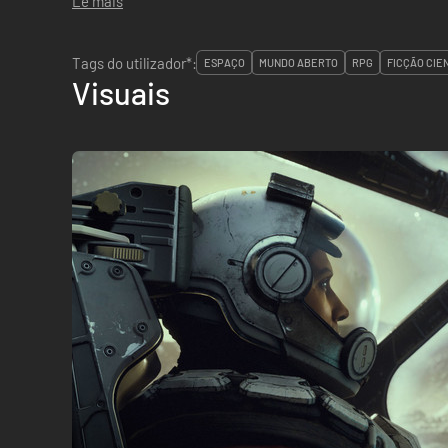
Lê mais
Tags do utilizador*:
ESPAÇO
MUNDO ABERTO
RPG
FICÇÃO CIE
Visuais