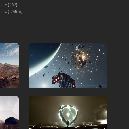
isto
(447)
isto
(
174615
)