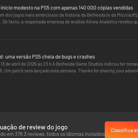
m início modesto na PS5 com apenas 140 000 cópias vendidas
as. Descobre cidades movimentadas, explora bases perigosas e atrave
um dos jogos mais ambiciosos da história da Bethesda (e da Microsoft)
te em missões através dos Sistemas Colonizados. Há sempre uma nova h
... De facto, a respeitada empresa de análise Alinea Analytics revelou
mana.…
ld: uma versão PS5 cheia de bugs e crashes
 13 de abril de 2026 às 23 h A Bethesda Game Studios indicou ter to
S5. Um patch será lançado esta semana. Thanks for sharing your adven
 them! We’re aware…
uação de review do jogo
Classifica e
do em 376 3 reviews, todos os idiomas incluídos