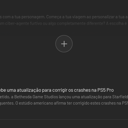
tas com a tua personagem. Começa a tua viagem ao personalizar a tua a
m ciber-agente furtivo ou algo completamente diferente? A escolha é 
ebe uma atualização para corrigir os crashes na PS5 Pro
tido, a Bethesda Game Studios lançou uma atualização para Starfield 
quentes. O estúdio americano afirma ter corrigido estes crashes na PS
 1,4 GB, que já…