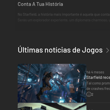
Conta A Tua História
No Starfield, a história mais importante é aquela que con
Serás um explorador experiente, um diplomata charmoso, u
Últimas notícias de Jogos
há 4 meses
Starfield rec
Tal como prome
de crashes fre
atualização de
2
Explora O Espaço Sideral