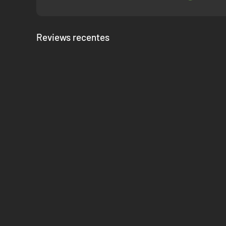
Pilota e comanda a nave dos teus sonhos. Personaliza o vis
receberes bónus únicos. No espaço profundo vais participa
naves inimigas para a tua coleção.
Reviews recentes
Descobre, Recolhe, Constrói