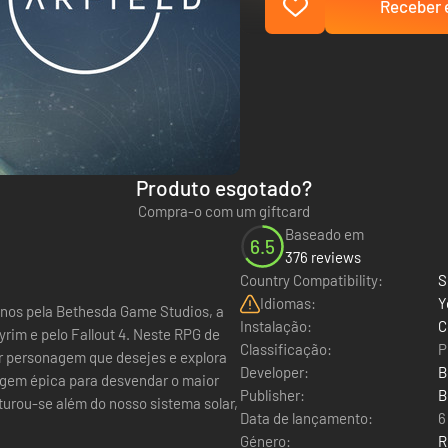
Receber e
Produto esgotado?
Compra-o com um giftcard
Baseado em
6.5
376 reviews
Country Compatibility:
S
Idiomas:
Y
 anos pela Bethesda Game Studios, a
Instalação:
C
yrim e pelo Fallout 4. Neste RPG de
Classificação:
P
uer personagem que desejes e explora
Developer:
B
agem épica para desvendar o maior
Publisher:
B
Data de lançamento:
6
Género:
R