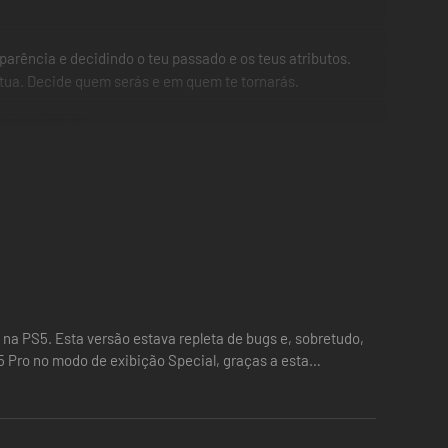
parência e decidindo o teu passado e os teus atributos.
tua. Decide quem serás e em quem te tornarás.
na PS5. Esta versão estava repleta de bugs e, sobretudo,
5 Pro no modo de exibição Special, graças a esta