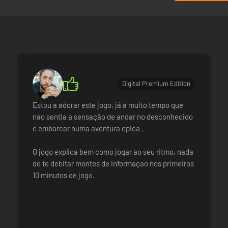
ual da tua nave, modifica sistemas críticos incluindo armas e escudos 
r em batalhas espaciais arriscadas, encontrar missões aleatórias, atr
Digital Premium Edition
Estou a adorar este jogo, já á muito tempo que
nao sentia a sensação de andar no desconhecido
e embarcar numa aventura epica .
O jogo explica bem como jogar ao seu ritmo, nada
de te debitar montes de informaçao nos primeiros
10 minutos de jogo.