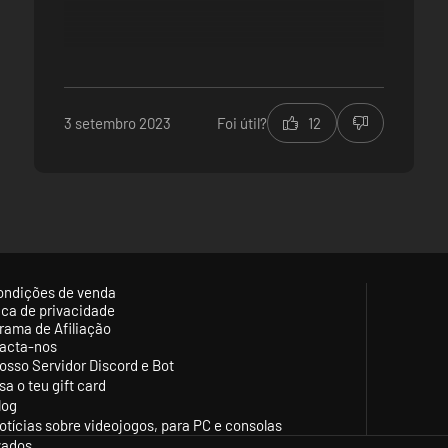
s necessários para criares tudo o que necessitares, desde medicament
a e estabelece vínculos de mercadorias para transferir recursos entre
3 setembro 2023
Foi útil?
12
ondições de venda
tica de privacidade
rama de Afiliação
acta-nos
osso Servidor Discord e Bot
sa o teu gift card
log
otícias sobre videojogos, para PC e consolas
vados