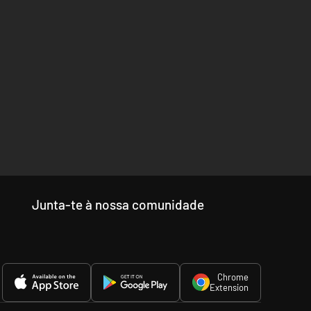
os e comida a equipamento e armas. Constrói entrepostos,
 eles. Investe estas matérias-primas em projetos de
Junta-te à nossa comunidade
Chrome
Extension