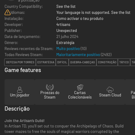
Country Compatibility:
See the list
Idiomas:
Your language is not supported. See the list
Instalação:
Como activar o teu produto
Developer:
4rtisans
Publisher:
Unexpected
Data de lançamento:
21 julho 2024
Género:
Estratégia
Reviews recentes da Steam:
Muito positivo
(10)
Todas Reviews Steam:
Maioritariamente positivo
(
2492
)
DEFESA POR TORRES
ESTRATÉGIA
DIFÍCIL
QUEBRA-CABEÇAS
CONSTRUÇÃO
TÁTICO
TÁ
Game features
Proezas do
Cartas
Pa
Um jogador
Steam Cloud
Steam
Colecionáveis
Bi
Descrição
Join the Artisan’s Guild!
In Artisan TD, you'll set out to conquer the Archipelago of Chaos. Build
tower mazes to free the souls of magical warriors corrupted by the