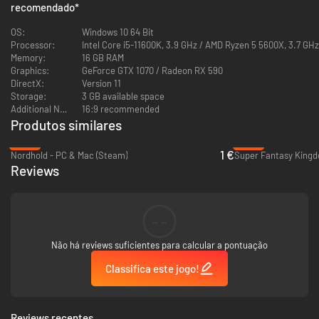
recomendado
*
OS:
Windows 10 64 Bit
Processor:
Intel Core i5-11600K, 3.9 GHz / AMD Ryzen 5 5600X, 3.7 GHz
Memory:
16 GB RAM
Graphics:
GeForce GTX 1070 / Radeon RX 590
DirectX:
Version 11
Storage:
3 GB available space
Additional Notes:
16:9 recommended
Produtos similares
-95%
-68%
1 €
Nordhold - PC & Mac (Steam)
Super Fantasy Kingd
Reviews
--
Building strategies and combat tactics will be regularly updated.
Vanquish the 4 primordial TITANS and their forty or so minions with a wide
Não há reviews suficientes para calcular a pontuação
range of actions. You'll also unlock over 10 new towers that you can
Classifica este jogo!
upgrade.
What's more, some maps will also have specific rule sets that you'll need
to adapt to.
Reviews recentes