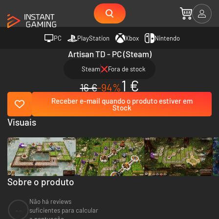
PC
PlayStation
Xbox
Nintendo
Artisan TD - PC (Steam)
Steam
Fora de stock
1 €
16 €
-94%
Receber e-mail quando o produto estiver em
Stock
Visuais
Sobre o produto
Não há reviews
--
suficientes para calcular
a pontuação