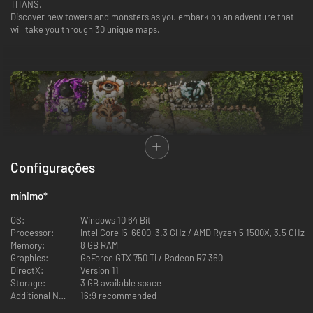
TITANS.
Discover new towers and monsters as you embark on an adventure that
will take you through 30 unique maps.
Configurações
mínimo
*
OS:
Windows 10 64 Bit
Processor:
Intel Core i5-6600, 3.3 GHz / AMD Ryzen 5 1500X, 3.5 GHz
Memory:
8 GB RAM
Graphics:
GeForce GTX 750 Ti / Radeon R7 360
Created by a small independent team, handcrafted with passion and
DirectX:
Version 11
precision.
Storage:
3 GB available space
Artisan TD features no procedural statistics or computer-generated
Additional Notes:
16:9 recommended
waves.
Use the maps' topography and special tiles to optimize your maze.