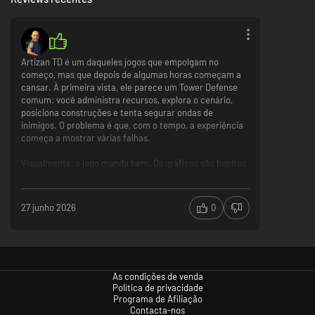
Artizan TD é um daqueles jogos que empolgam no
começo, mas que depois de algumas horas começam a
cansar. À primeira vista, ele parece um Tower Defense
comum: você administra recursos, explora o cenário,
posiciona construções e tenta segurar ondas de
inimigos. O problema é que, com o tempo, a experiência
começa a mostrar várias falhas.
Visualmente, o jogo manda bem. Os gráficos são bonitos
para o estilo, a modelagem é caprichada e a trilha sonora
também funciona. Dá para perceber cuidado na parte
artística e o cenário tem uma boa leitura. Mas quando
You'll be able to manage a small economy, taking the risk of integrating
27 junho 2026
0
entramos na jogabilidade, a coisa complica.
farms into your mazes.
Playable with a controller, this stylized PBR 3D game is optimized for
O HUD não é intuitivo e muitas vezes você precisa
large screens and 4K.
manter o tutorial na tela para entender o que fazer. A
parte de construção e upgrade também atrapalha
As condições de venda
bastante. Os botões de construir, melhorar e destruir
Política de privacidade
ficam muito próximos, o que faz você clicar errado e
Programa de Afiliação
destruir estruturas sem querer. Como a economia do
Contacta-nos
jogo é bem punitiva, qualquer erro pode comprometer a