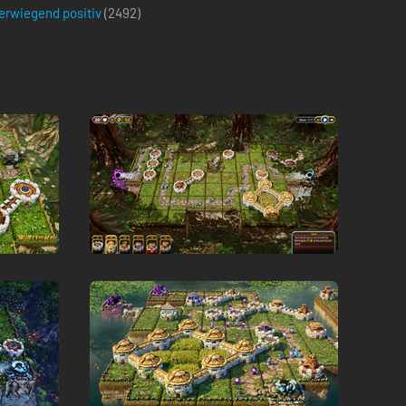
erwiegend positiv
(
2492
)