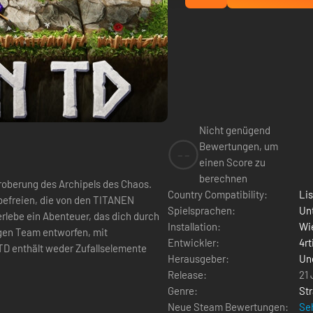
Nicht genügend
Bewertungen, um
--
einen Score zu
berechnen
Eroberung des Archipels des Chaos.
Country Compatibility:
Li
befreien, die von den TITANEN
Spielsprachen:
Un
lebe ein Abenteuer, das dich durch
Installation:
Wie
Entwickler:
4rt
D enthält weder Zufallselemente
Herausgeber:
Un
Release:
21 
Genre:
Str
Neue Steam Bewertungen:
Seh