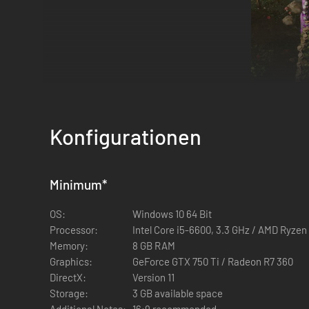
Konfigurationen
Minimum
*
OS:
Windows 10 64 Bit
Processor:
Intel Core i5-6600, 3.3 GHz / AMD Ryzen
Von einem kleinen unabhängigen Team entworfen, mit Le
Memory:
8 GB RAM
Artisan TD enthält weder Zufallselemente noch computerge
Graphics:
GeForce GTX 750 Ti / Radeon R7 360
Nutze die Topographie der Karten und ihrer speziellen Kach
DirectX:
Version 11
Storage:
3 GB available space