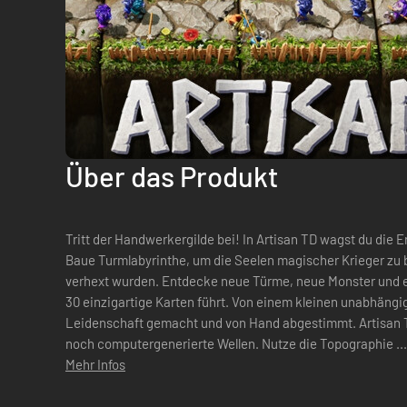
Über das Produkt
Tritt der Handwerkergilde bei! In Artisan TD wagst du die 
Baue Turmlabyrinthe, um die Seelen magischer Krieger zu 
verhext wurden. Entdecke neue Türme, neue Monster und er
30 einzigartige Karten führt. Von einem kleinen unabhängigen Team entworfen, mit
Leidenschaft gemacht und von Hand abgestimmt. Artisan T
noch computergenerierte Wellen. Nutze die Topographie ...
Mehr Infos