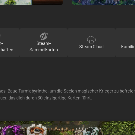
m-
Steam-
Steam Cloud
Famili
chaften
Sammelkarten
aos. Baue Turmlabyrinthe, um die Seelen magischer Krieger zu befrei
r, das dich durch 30 einzigartige Karten führt.