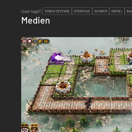
User tags*:
TOWER DEFENSE
STRATEGIE
SCHWER
RÄTSEL
BA
Medien