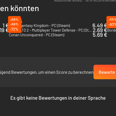
Additional Notes:
16:9 recommende
llen könnten
-68%
-55
1 €
-88%
6.49 €
-93
Super Fantasy Kingdom - PC (Steam)
Towe
19 €
-72%
2.69 €
Legion TD 2 - Multiplayer Tower Defense - PC (Steam)
Borde
5.69 €
Conan Unconquered - PC (Steam)
ügend Bewertungen, um einen Score zu berechnen
Bewerte 
Es gibt keine Bewertungen in deiner Sprache
rneuert. Besiege die 4 URTITANEN und ihre etwa vierzig Lakaien mit 
st.
die du dich anpassen musst.