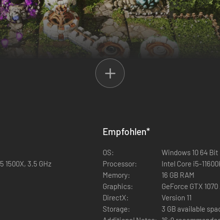
Empfohlen
*
OS:
Windows 10 64 Bit
 5 1500X, 3.5 GHz
Processor:
Intel Core i5-1160
idenschaft gemacht und von Hand abgestimmt.
Memory:
16 GB RAM
nerierte Wellen.
Graphics:
GeForce GTX 1070 
eln, indem du dein Labyrinth optimierst.
DirectX:
Version 11
Storage:
3 GB available spa