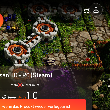
isan TD - PC (Steam)
Steam
Ausverkauft
1 €
16 €
-94%
r, wenn das Produkt wieder verfügbar ist