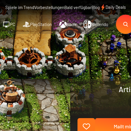
Daily Deals
Spiele im Trend
Vorbestellungen
Bald verfügbar
Blog
PC
PlayStation
Xbox
Nintendo
Art
Mailt mi