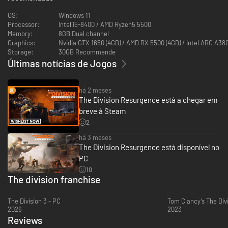
OS:
Windows 11
Processor:
Intel i5-8400 / AMD Ryzen5 5500
Memory:
8GB Dual channel
Graphics:
Nvidia GTX 1650 (4GB) / AMD RX 5500 (4GB) / Intel ARC A380
Storage:
30GB Recommende
Últimas notícias de Jogos
há 2 meses
The Division Resurgence está a chegar em
breve à Steam
2
há 3 meses
The Division Resurgence está disponível no
PC
10
The division franchise
The Division 3 - PC
2026
2023
Reviews