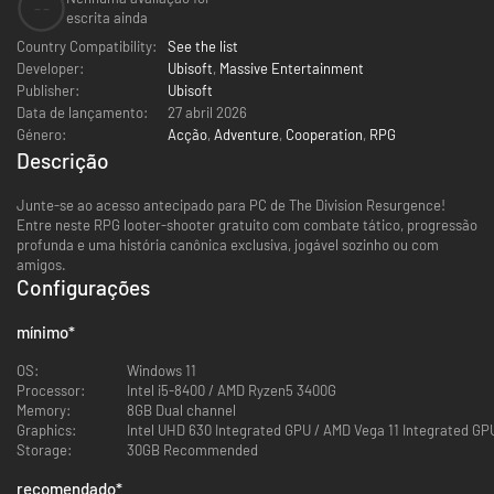
--
escrita ainda
Country Compatibility:
See the list
Developer:
Ubisoft
,
Massive Entertainment
Publisher:
Ubisoft
Data de lançamento:
27 abril 2026
Género:
Acção
,
Adventure
,
Cooperation
,
RPG
Descrição
Junte-se ao acesso antecipado para PC de The Division Resurgence!
Entre neste RPG looter-shooter gratuito com combate tático, progressão
profunda e uma história canônica exclusiva, jogável sozinho ou com
amigos.
Configurações
mínimo
*
OS:
Windows 11
Processor:
Intel i5-8400 / AMD Ryzen5 3400G
Memory:
8GB Dual channel
Graphics:
Intel UHD 630 Integrated GPU / AMD Vega 11 Integrated GP
Storage:
30GB Recommended
recomendado
*