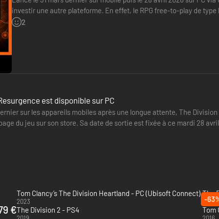
investir une autre plateforme. En effet, le RPG free-to-play de typ
été mise en ligne sur la boutique de Valve. Il est possible…
2
Resurgence est disponible sur PC
ernier sur les appareils mobiles après une longue attente, The Divisio
 page du jeu sur son store. Sa date de sortie est fixée à ce mardi 28 av
pé…
Tom Clancy’s The Division Heartland - PC (Ubisoft Connect)
-63
2023
2020
79 €
The Division 2 - PS4
Tom C
2019
2016