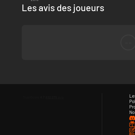
Les avis des joueurs
--
Le
Pol
Pr
No