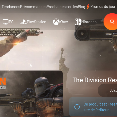
Promos du jour
Tendances
Précommandes
Prochaines sorties
Blog
PC
PlayStation
Xbox
Nintendo
The Division Re
Ubis
Ce produit est
Free 
site de l'éditeur.