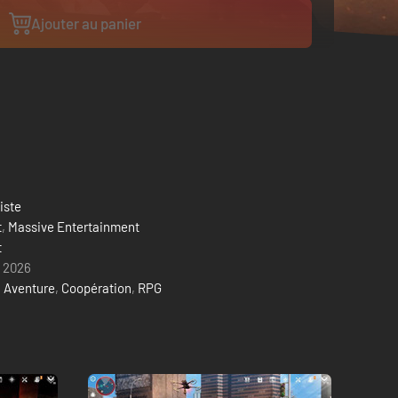
Ajouter au panier
liste
t
,
Massive Entertainment
t
l 2026
,
Aventure
,
Coopération
,
RPG