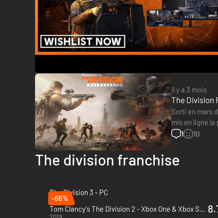
il y a 3 mois
The Division 
Sorti en mars d
mis en ligne la
l'accès antici
1
10
The division franchise
The Division 3 - PC
-66%
2026
8.
Tom Clancy's The Division 2 - Xbox One & Xbox Series X|S
2019