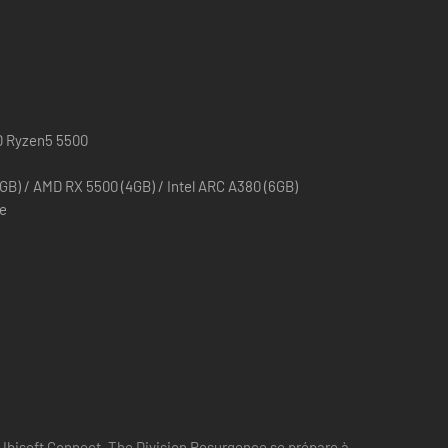
MD Ryzen5 5500
GB) / AMD RX 5500 (4GB) / Intel ARC A380 (6GB)
e
ia Ubisoft Connect, The Division Resurgence se prépare à