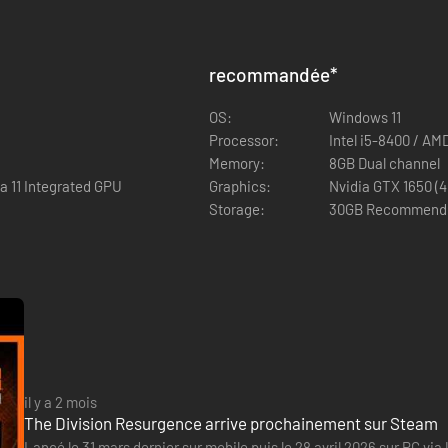
recommandée
*
OS:
Windows 11
Processor:
Intel i5-8400 / A
Memory:
8GB Dual channel
a 11 Integrated GPU
Graphics:
Nvidia GTX 1650 (4
Storage:
30GB Recommend
il y a 2 mois
The Division Resurgence arrive prochainement sur Steam
Lancé le 31 mars dernier sur mobile puis le 28 avril 2026 sur PC v