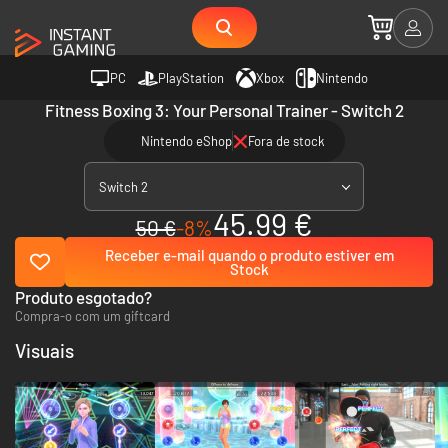
PC
PlayStation
Xbox
Nintendo
Fitness Boxing 3: Your Personal Trainer - Switch 2
Nintendo eShop
Fora de stock
Switch 2
45.99 €
50 €
-8%
Receber e-mail quando o produto estiver em
Stock
Produto esgotado?
Compra-o com um giftcard
Visuais