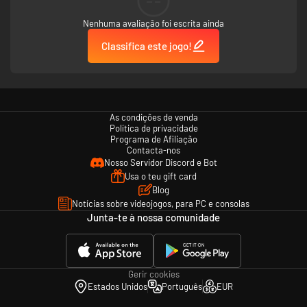
--
Entra no ritmo com mais movimentos do que nunca
Podes fazer exercício com um amigo no modo multijogadores local, cada
Nenhuma avaliação foi escrita ainda
um com o seu comando Joy-Con
Classifica este jogo!
Podes verificar as estatísticas de outros jogadores de todo o mundo
online
As condições de venda
Política de privacidade
Programa de Afiliação
Contacta-nos
Nosso Servidor Discord e Bot
Usa o teu gift card
Blog
Notícias sobre videojogos, para PC e consolas
Junta-te à nossa comunidade
Gerir cookies
Estados Unidos
Português
EUR