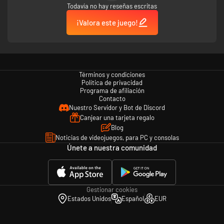
Todavía no hay reseñas escritas
Disfruta de más movimientos que nunca.
Ejercítate en compañía de otra persona en el nuevo modo multijugador
¡Valora este juego!
local (se requiere un mando Joy-Con por cabeza).
Échales un ojo a las estadísticas de jugadores del mundo entero en línea.
Términos y condiciones
Política de privacidad
Programa de afiliación
Contacto
Nuestro Servidor y Bot de Discord
Canjear una tarjeta regalo
Blog
Noticias de videojuegos, para PC y consolas
Únete a nuestra comunidad
Gestionar cookies
Estados Unidos
Español
EUR