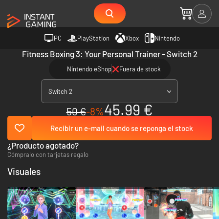
PC
PlayStation
Xbox
Nintendo
Fitness Boxing 3: Your Personal Trainer - Switch 2
Nintendo eShop
Fuera de stock
Switch 2
45.99 €
50 €
-8%
Recibir un e-mail cuando se reponga el stock
¿Producto agotado?
Cómpralo con tarjetas regalo
Visuales