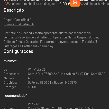
2.99 €
Adicionar à minha lista de desejos
Adicionar à minha 
Descrição
Requer Battlefield 4.
Comprar Battlefield 4
Battlefield 4 Second Assalto apresenta quatro dos mapas mais
ventilador-favorito de Battlefield 3: Operation Metro, Caspian Border,
Golfo de Omã, e Operation Firestorm - reinventados com Frostbite 3
ilustrações e Battlefield 4 gameplay.
Configurações
mínimo
*
OS:
Win Vista 32
Processor:
Core 2 Duo E6600 2.4GHz / Athlon 64 X2 Dual Core 5600+
Memory:
4 GB
Graphics:
GeForce 8800 GT / Radeon HD 3870
Storage:
30 GB
recomendado
*
OS:
Win 7 64
Processor:
Core i7-930 Quad 2.80GHz / Phenom II X6 1055T