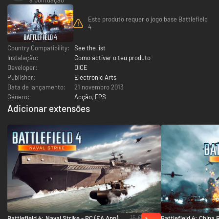
Este produto requer o jogo base Battlefield
4
Country Compatibility:
See the list
Instalação:
Como activar o teu produto
Developer:
DICE
Publisher:
Electronic Arts
Data de lançamento:
21 novembro 2013
Género:
Acção
,
FPS
Adicionar extensões
15 €
Battlefield 4: Naval Strike - PC (EA App)
Battlefield 4: China 