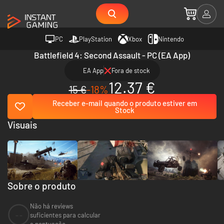
PC
PlayStation
Xbox
Nintendo
Battlefield 4: Second Assault - PC (EA App)
EA App
Fora de stock
12.37 €
15 €
-18%
Receber e-mail quando o produto estiver em
Stock
Visuais
Sobre o produto
Não há reviews
--
suficientes para calcular
a pontuação