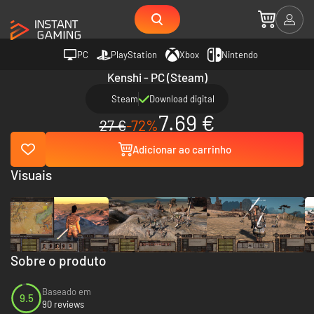
PC
PlayStation
Xbox
Nintendo
Kenshi - PC (Steam)
Steam
Download digital
7.69 €
27 €
-72%
Adicionar ao carrinho
Visuais
Sobre o produto
Baseado em
9.5
90 reviews