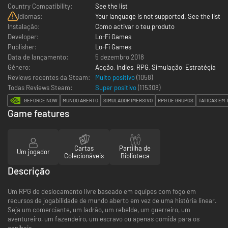
Country Compatibility:
See the list
Idiomas:
Your language is not supported. See the list
Instalação:
Como activar o teu produto
Developer:
Lo-Fi Games
Publisher:
Lo-Fi Games
Data de lançamento:
5 dezembro 2018
Género:
Acção
,
Indies
,
RPG
,
Simulação
,
Estratégia
Reviews recentes da Steam:
Muito positivo
(1058)
Todas Reviews Steam:
Super positivo
(
115308
)
GEFORCE NOW
MUNDO ABERTO
SIMULADOR IMERSIVO
RPG DE GRUPOS
TÁTICAS EM
Game features
Cartas
Partilha de
Um jogador
Colecionáveis
Biblioteca
Descrição
Um RPG de deslocamento livre baseado em equipes com fogo em
recursos de jogabilidade de mundo aberto em vez de uma história linear.
Seja um comerciante, um ladrão, um rebelde, um guerreiro, um
aventureiro, um fazendeiro, um escravo ou apenas comida para os
canibais.