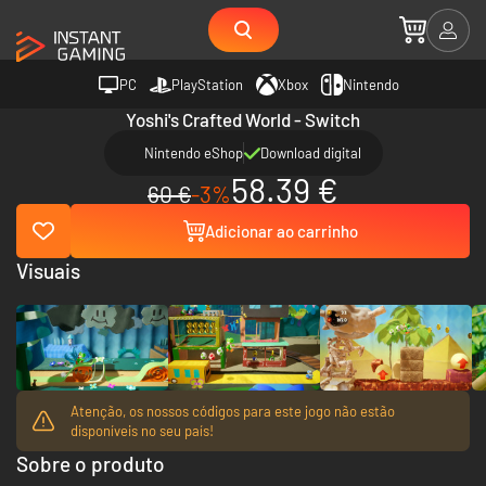
PC
PlayStation
Xbox
Nintendo
Yoshi's Crafted World - Switch
Nintendo eShop
Download digital
58.39 €
60 €
-3%
Adicionar ao carrinho
Visuais
Atenção, os nossos códigos para este jogo não estão
disponíveis no seu país!
Sobre o produto