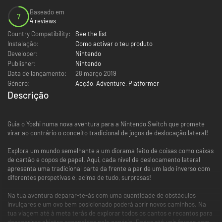
Baseado em
7
4 reviews
Country Compatibility:
See the list
Instalação:
Como activar o teu produto
Developer:
Nintendo
Publisher:
Nintendo
Data de lançamento:
28 março 2019
Género:
Acção
,
Adventure
,
Platformer
Descrição
Guia o Yoshi numa nova aventura para a Nintendo Switch que promete
virar ao contrário o conceito tradicional de jogos de deslocação lateral!
Explora um mundo semelhante a um diorama feito de coisas como caixas
de cartão e copos de papel. Aqui, cada nível de deslocamento lateral
apresenta uma tradicional parte da frente a par de um lado inverso com
diferentes perspetivas e, acima de tudo, surpresas!
Na tua aventura deparar-te-ás com uma quantidade de obstáculos
invulgares e um ovo bem posicionado poderá abrir novos caminhos. Na
tua viagem até à meta terás de explorar todos os cantos e recantos para
descobrires objetos escondidos pelo cenário. Podes até unir forças com