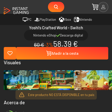
PC
PlayStation
Xbox
Nintendo
Yoshi's Crafted World - Switch
Nintendo eShop
Descarga digital
58.39 €
60 €
-3%
Añadir a la cesta
Visuales
Este producto NO ESTÁ DISPONIBLE en tu país
Acerca de