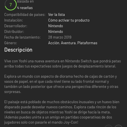
Basada en
7
4 reseñas
Compatibilidad de países:
Ver la lista
Instalación:
Cómo activar tu producto
Desarrollador:
Nintendo
Distribuidor:
Nintendo
Fecha de lanzamiento:
28 marzo 2019
Género:
Acción
,
Aventura
,
Plataformas
Descripción
Vive con Yoshi una nueva aventura en Nintendo Switch que pondrá patas
arriba todas tus expectativas sobre juegos de desplazamiento lateral.
Explora un mundo con aspecto de diorama hecho de cajas de cartón y
vasos de papel, en el que cada nivel tiene su lado frontal normal y
también un lado posterior que ofrece una perspectiva diferente y otras
sorpresas.
El paisaje está poblado de muchos obstáculos inusuales y un huevo bien
disparado puede desvelar nuevos caminos. Explora cada rincón de los
niveles en busca de objetos mientras Yoshi se dirige hacia la meta.
¡Además puedes unirte a un amigo en partidas cooperativas de dos
jugadores solo con pasarle el mando Joy-Con!