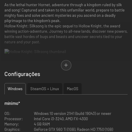
As the lethal hunter Hornet, adventure through a kingdom ruled by silk
and song! Captured and taken to this unfamiliar world, prepare to battle
mighty foes and solve ancient mysteries as you ascend on a deadly
pilgrimage to the kingdom’s peak.
Hollow Knight: Silksong is the epic sequel to Hollow Knight, the award
winning action-adventure. Journey to all-new lands, discover new powers,
battle vast hordes of bugs and beasts and uncover secrets tied to your
nature and your past.
Game Features
Configurações
Discover the fallen insect kingdom of Pharloom! Explore mossy
grottos, gilded cities and misted moors as you ascend to the shining
citadel at the top of the world.
Windows
SteamOS + Linux
MacOS
Engage in lethal acrobatic action! Wield a huge suite of deadly
moves as you dance between foes in swift, beautiful combat.
Craft powerful tools! Master an ever-expanding arsenal of weapons,
mínimo
*
traps, and mechanisms to vanquish your enemies and explore new
heights.
OS:
Windows 10 version 21H1 (build 19043) or newer
Solve shocking quests! Hunt down rare beasts and solve ancient
Processor:
Intel Core i3-3240, AMD FX-4300
mysteries to grant the wishes of the downtrodden and restore the
Memory:
4 GB RAM
kingdom’s hope.
Graphics:
GeForce GTX 560 Ti (1GB), Radeon HD 7750 (1GB)