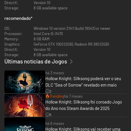
Face over 200 ferocious foes! Beasts and hunters, monsters and
DirectX:
Version 10
knights. Defeat them all with bravery and skill!
Storage:
8 GB available space
Vanquish over 40 legendary bosses! Battle fabled heroes and fallen
kings in epic combat to decide the kingdom's fate.
recomendado
*
Challenge Steel Soul mode! Once you conquer the kingdom, test
your skills in a new mode that presents a more formidable
OS:
Windows 10 version 21H1 (build 19043) or newer
challenge.
Processor:
Intel Core i5-3470
Experience a stunning orchestral score! Hollow Knight’s award-
Memory:
8 GB RAM
winning composer, Christopher Larkin, brings melancholy melodies,
Graphics:
GeForce GTX 1050 (2GB), Radeon R9 380 (2GB)
symphonic strings and heart-thumping, soul strumming boss
DirectX:
Version 10
themes to the adventure.
Storage:
8 GB available space
Últimas notícias de Jogos
há 3 meses
Hollow Knight: Silksong poderá ver o seu
DLC "Sea of Sorrow" revelado em maio
2
Trending
há 7 meses
Hollow Knight: Silksong foi coroado Jogo
do Ano nos Steam Awards de 2025
6
há 8 meses
Hollow Knight: Silksong vai receber uma