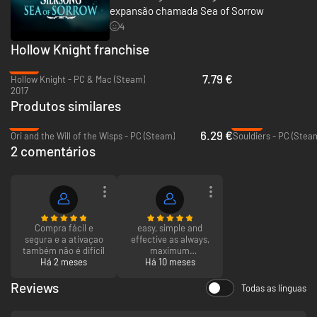
expansão chamada Sea of Sorrow
4
Hollow Knight franchise
-47%
7.79 €
Hollow Knight - PC & Mac (Steam)
2017
Produtos similares
-79%
-95%
6.29 €
Ori and the Will of the Wisps - PC (Steam)
Souldiers - PC (Stea
2 comentários
Compra fácil e
easy, simple and
segura e a ativaçao
effective as always,
também não é difícil
maximum
Há 2 meses
Há 10 meses
confidence
Reviews
Todas as línguas