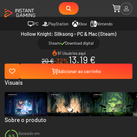
PC
PlayStation
Xbox
Nintendo
Hollow Knight: Silksong - PC & Mac (Steam)
Steam
Download digital
61 Usuários aqui
13.19 €
20 €
-32%
Adicionar ao carrinho
Visuais
Sobre o produto
Baseado em
9.5