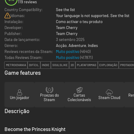
119 reviews
Country Compatibility:
See the list
Idiomas:
Your language is not supported. See the list
Instalação:
Como activar o teu produto
Developer:
Team Cherry
Publisher:
Team Cherry
Data de lançamento:
3 setembro 2025
Género:
Acção
,
Adventure
,
Indies
Reviews recentes da Steam:
Muito positivo
(4640)
Todas Reviews Steam:
Muito positivo
(
417871
)
METROIDVANIA
DIFÍCIL
INDIE
SOULSLIKE
2D
PLATAFORMAS
EXPLORAÇÃO
PROTAGON
Game features
Proezas do
Cartas
Re
Um jogador
Steam Cloud
Steam
Colecionáveis
Descrição
Become the Princess Knight