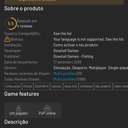
Sobre o produto
Baseado em
5.5
4 reviews
Country Compatibility:
See the list
Idiomas:
Your language is not supported. See the list
Instalação:
Como activar o teu produto
Developer:
Dovetail Games
Publisher:
Dovetail Games - Fishing
Data de lançamento:
17 setembro 2018
Género:
Simulação
,
Desporto
,
Multiplayer
,
Single-play
Reviews recentes da Steam:
Muito positivo
(10)
Todas Reviews Steam:
Muito positivo
(
1188
)
SIMULAÇÃO
PESCA
DESPORTO
CASUAL
REALISTA
COMANDO
RELAXANTE
PARA TODA
Game features
Um jogador
PvP online
Descrição