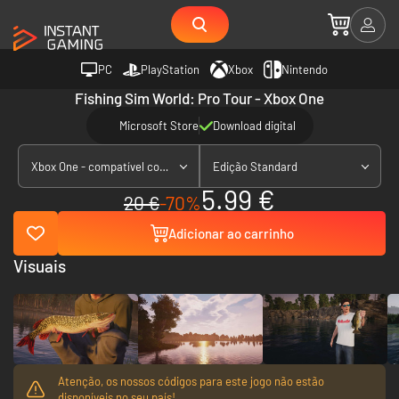
PC
PlayStation
Xbox
Nintendo
Fishing Sim World: Pro Tour - Xbox One
Microsoft Store
Download digital
Xbox One - compatível com Xbox Series X|S
Edição Standard
5.99 €
20 €
-70%
Adicionar ao carrinho
Visuais
Atenção, os nossos códigos para este jogo não estão
disponíveis no seu país!