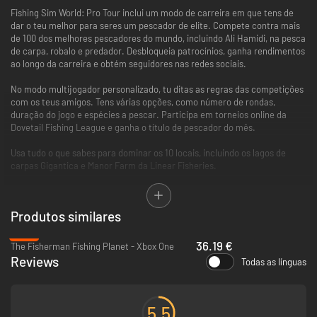
Fishing Sim World: Pro Tour inclui um modo de carreira em que tens de
dar o teu melhor para seres um pescador de elite. Compete contra mais
de 100 dos melhores pescadores do mundo, incluindo Ali Hamidi, na pesca
de carpa, robalo e predador. Desbloqueia patrocínios, ganha rendimentos
ao longo da carreira e obtém seguidores nas redes sociais.
No modo multijogador personalizado, tu ditas as regras das competições
com os teus amigos. Tens várias opções, como número de rondas,
duração do jogo e espécies a pescar. Participa em torneios online da
Dovetail Fishing League e ganha o título de pescador do mês.
Usa tudo o que sabes para dominar os 10 locais, incluindo os lagos de
carpas Gigantica e Manor Farm da Linear Fisheries.
Experimenta centenas de artigos de mais de 50 parceiros licenciados,
incluindo Korda e RidgeMonkey, enquanto pescas 29 espécies de peixes,
Produtos similares
cada qual com um sistema de comportamento próprio que é afetado por
variáveis como as condições atmosféricas e a hora do dia.
-10%
36.19 €
The Fisherman Fishing Planet - Xbox One
Reviews
Todas as línguas
5.5