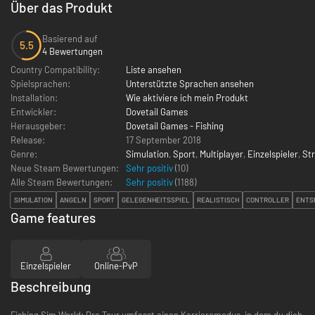
Über das Produkt
Basierend auf
5.5
4 Bewertungen
Country Compatibility:
Liste ansehen
Spielsprachen:
Unterstützte Sprachen ansehen
Installation:
Wie aktiviere ich mein Produkt
Entwickler:
Dovetail Games
Herausgeber:
Dovetail Games - Fishing
Release:
17 September 2018
Genre:
Simulation
,
Sport
,
Multiplayer
,
Einzelspieler
,
Str
Neue Steam Bewertungen:
Sehr positiv
(10)
Alle Steam Bewertungen:
Sehr positiv
(
1188
)
SIMULATION
ANGELN
SPORT
GELEGENHEITSSPIEL
REALISTISCH
CONTROLLER
ENTS
Game features
Einzelspieler
Online-PvP
Beschreibung
Fishing Sim World: Pro Tour umfasst einen Karrieremodus, in dem du dich