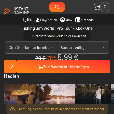
PC
PlayStation
Xbox
Nintendo
Fishing Sim World: Pro Tour - Xbox One
Microsoft Store
Digitaler Download
Xbox One - kompatibel mit Xbox Series X|S
Standard Auflage
5.99 €
20 €
-70%
Zum Warenkorb hinzufügen
Medien
Achtung, dieses Produkt ist in deinem Land nicht verfügbar!