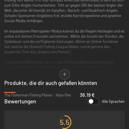
zum Elite-Angler hocharbeitest. Tritt an gegen 100 der besten Angler der
Welt, darunter Ali Hamidi, im Karpfen-, Barsch- und Raubfisch-Angeln.
Schalte Sponsoren-Angebote frei, erziele Karrieregewinne und gewinne
Social-Media-Anhänger.
Im anpassbaren Mehrspieler-Modus kannst du die Regeln festlegen und es
online mit deinen Freunden aufnehmen. Wähle die Anzahl der Runden, die
Spieldauer und die verfügbaren Gattungen. Nimm an Online-Turnieren
teil, welche die Dovetail Fishing League bilden, und ergattere den
begehrten Titel des „Anglers des Monats“.
Setze deine Fähigkeiten ein, um alle 10 Angelplätze zu beherrschen,
darunter die Karpfen-Seen Gigantica und Manor Farm bei Linear
Fisheries.
Produkte, die dir auch gefallen könnten
Probiere Hunderte von Ausrüstungsgegenständen von über 50
lizenzierten Partnern aus, wie Korda und RidgeMonkey, um die 29
-10%
Fischarten zu fangen. Jede Art verhält sich anders und wird von
36.19 €
The Fisherman Fishing Planet - Xbox One
Wetterbedingungen und Tageszeit beeinflusst.
Bewertungen
Alle Sprachen
5.5