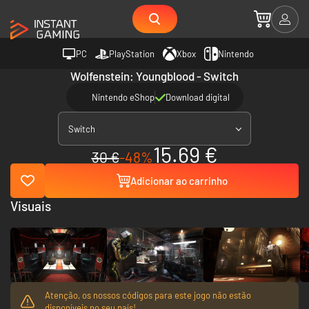
PC
PlayStation
Xbox
Nintendo
Wolfenstein: Youngblood - Switch
Nintendo eShop
Download digital
Switch
15.69 €
30 €
-48%
Adicionar ao carrinho
Visuais
Atenção, os nossos códigos para este jogo não estão
disponíveis no seu país!