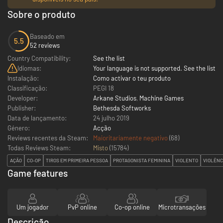
Sobre o produto
Baseado em
5.5
52 reviews
Country Compatibility:
See the list
Idiomas:
Your language is not supported. See the list
Instalação:
Como activar o teu produto
Classificação:
PEGI 18
Developer:
Arkane Studios
,
Machine Games
Publisher:
Bethesda Softworks
Data de lançamento:
24 julho 2019
Género:
Acção
Reviews recentes da Steam:
Maioritariamente negativo
(68)
Todas Reviews Steam:
Misto
(
15784
)
AÇÃO
CO-OP
TIROS EM PRIMEIRA PESSOA
PROTAGONISTA FEMININA
VIOLENTO
VIOLÊNC
Game features
Um jogador
PvP online
Co-op online
Microtransações
Descrição