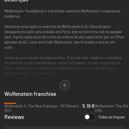
Wolfenstein: Youngblood é a primeira aventura Wolfenstein cooperativa
moderna.
Dezanove anos após os eventos do Wolfenstein II, BJ Blazckowicz
desapareceu após uma missão em Paris, que se encontra sob ocupação
nazi. Agora, após anos de treino às ordens do seu experiente pai, as filhas
gémeas de BJ, Jess and Soph Blazkowicz, são forçadas a entrar em
ação.
Junta-te a um amigo ou joga sozinho. Sobe de nível, explora e completa
missões de modo a desbloquear novas habilidades, armas, engenhocas,
itens cosméticos e mais para complementares o teu estilo de jogo e
personalizares a tua aparência.
Wolfenstein: Youngblood é a experiência Wolfenstein mais aberta até
hoje. A partir de uma nova base de operações localizada nas profundezas
Wolfenstein franchise
das catacumbas de Paris poderás planear como e quando atacar e
desmantelar o regime nazi.
-83%
5.19 €
Wolfenstein II: The New Colossus - PC (Steam)
Wolfenstein: The Old
2017
2015
Reviews
Todas as línguas