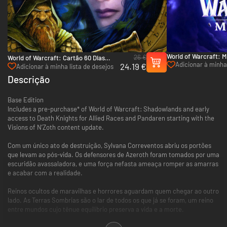
World of Warcraft: M
26 €
World of Warcraft: Cartão 60 Dias
(Battle.net)
Adicionar à minha 
24.19 €
(Battle.net)
Adicionar à minha lista de desejos
Descrição
Base Edition
Includes a pre-purchase* of World of Warcraft: Shadowlands and early
access to Death Knights for Allied Races and Pandaren starting with the
Visions of N’Zoth content update.
Com um único ato de destruição, Sylvana Correventos abriu os portões
que levam ao pós-vida. Os defensores de Azeroth foram tomados por uma
escuridão avassaladora, e uma força nefasta ameaça romper as amarras
e acabar com a realidade.
Reinos ocultos de maravilhas e horrores aguardam quem chegar ao outro
lado. As Terras Sombrias são o lar de todos os que já se foram, um reino
entre mundos cujo tênue equilíbrio preserva a vida e a morte.