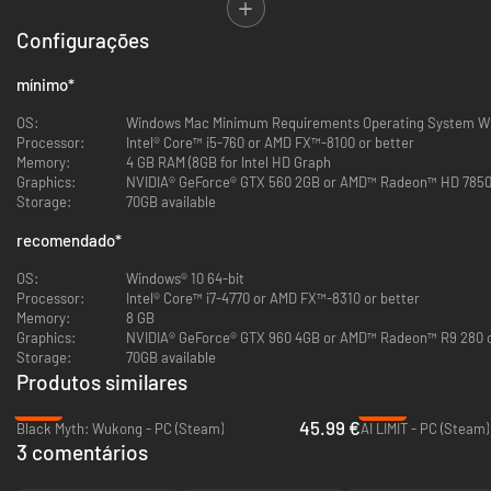
Como um dos maiores campeões de Azeroth, você recebeu o poder de
atravessar de corpo e alma. Agora, você terá que investigar uma
Configurações
conspiração que pretende acabar com o cosmo, além de ajudar as lendas
de Warcraft a voltarem... ou seguirem em frente.
mínimo
*
OS:
Windows Mac Minimum Requirements Operating System Wi
Processor:
Intel® Core™ i5-760 or AMD FX™-8100 or better
Memory:
4 GB RAM (8GB for Intel HD Graph
Graphics:
NVIDIA® GeForce® GTX 560 2GB or AMD™ Radeon™ HD 7850 2
Storage:
70GB available
recomendado
*
OS:
Windows® 10 64-bit
Processor:
Intel® Core™ i7-4770 or AMD FX™-8310 or better
Memory:
8 GB
Graphics:
NVIDIA® GeForce® GTX 960 4GB or AMD™ Radeon™ R9 280 o
Storage:
70GB available
Produtos similares
-23%
-53%
45.99 €
Black Myth: Wukong - PC (Steam)
AI LIMIT - PC (Steam)
3 comentários