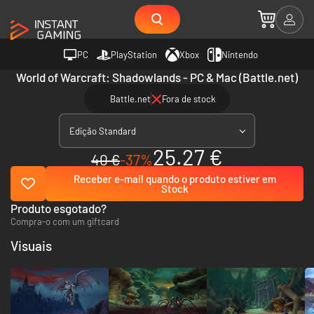
PC
PlayStation
Xbox
Nintendo
World of Warcraft: Shadowlands - PC & Mac (Battle.net)
Battle.net
Fora de stock
Edição Standard
25.27 €
40 €
-37%
Receber e-mail quando o produto estiver em
Stock
Produto esgotado?
Compra-o com um giftcard
Visuais