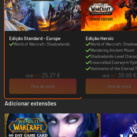
Edição Standard - Europe
Edição Heroic
World of Warcraft: Shadowlands
World of Warcraft: Shadow
DLC
Wandering Ancient Mount
Shadowlands-Level Charac
Boost
Ensorcelled Everwyrm flyi
Vestments of the Eternal T
25.27 €
39.99 €
transmog set quest
40 €
-37%
48 €
-16%
Fora de stock
Fora de stock
Adicionar extensões