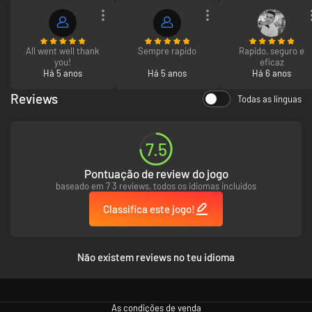
All went well thank
Sempre rapido
Rapido, seguro e
you!
eficaz
Há 5 anos
Há 5 anos
Há 6 anos
Reviews
Todas as línguas
7.5
Pontuação de review do jogo
baseado em 7 3 reviews, todos os idiomas incluídos
Classifica este jogo!
Não existem reviews no teu idioma
As condições de venda