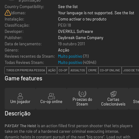
Country Compatibility:
See the list
Idiomas:
Your language is not supported. See the list
Instalação:
Como activar o teu produto
Classificação:
PEGI 18
Developer:
OVERKILL Software
Publisher:
Daybreak Game Company
Data de lançamento:
19 outubro 2011
Género:
Acção
Reviews recentes da Steam:
Muito positivo
(71)
Todas Reviews Steam:
Muito positivo
(
40946
)
TIROS EM PRIMEIRA PESSOA
AÇÃO
CO-OP
ASSALTOS
CRIME
CO-OP ONLINE
JOGO DE T
Game features
Proezas do
Cartas
Um jogador
Co-op online
St
Steam
Colecionáveis
Descrição
PAYDAY The Heist
is an action filled first person shooter that lets players
take on the role of a hardened career criminal executing intense,
dynamic heists in constant pursuit of the next “big score”. Load out with