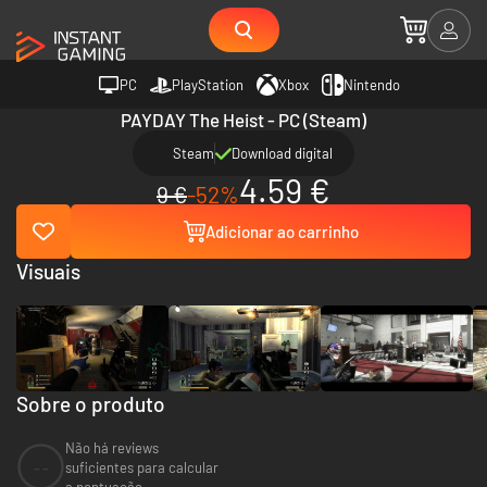
PC
PlayStation
Xbox
Nintendo
PAYDAY The Heist - PC (Steam)
Steam
Download digital
4.59 €
9 €
-52%
Adicionar ao carrinho
Visuais
Sobre o produto
Não há reviews
--
suficientes para calcular
a pontuação