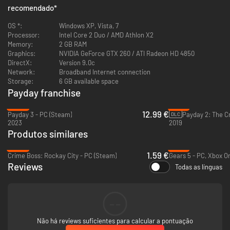
recomendado
*
OS *:
Windows XP, Vista, 7
Processor:
Intel Core 2 Duo / AMD Athlon X2
Memory:
2 GB RAM
Graphics:
NVIDIA GeForce GTX 260 / ATI Radeon HD 4850
DirectX:
Version 9.0c
Network:
Broadband Internet connection
Storage:
6 GB available space
Payday franchise
-54%
-81%
12.99 €
Payday 3 - PC (Steam)
DLC
2023
2019
Produtos similares
-92%
-13%
1.59 €
Crime Boss: Rockay City - PC (Steam)
Reviews
Todas as línguas
--
Não há reviews suficientes para calcular a pontuação