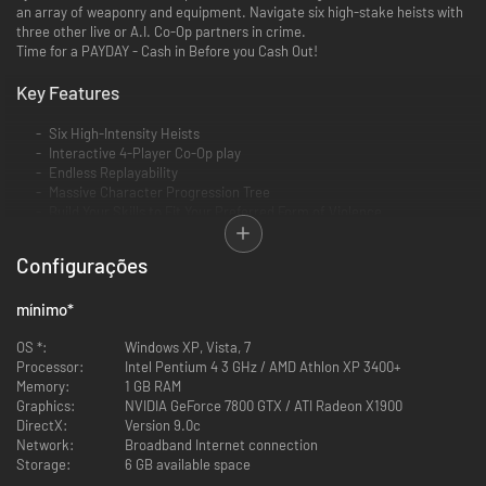
an array of weaponry and equipment. Navigate six high-stake heists with
three other live or A.I. Co-Op partners in crime.
Time for a PAYDAY - Cash in Before you Cash Out!
Key Features
Six High-Intensity Heists
Interactive 4-Player Co-Op play
Endless Replayability
Massive Character Progression Tree
Build Your Skills to Fit Your Preferred Form of Violence
Hostage Trading
More DLC: Additional heists, weapons and equipment means PAYDAY
Configurações
—a digitally distributed AAA quality title for less than half the price
of a retail game—is total OVERKILL
mínimo
*
OS *:
Windows XP, Vista, 7
Processor:
Intel Pentium 4 3 GHz / AMD Athlon XP 3400+
Memory:
1 GB RAM
Graphics:
NVIDIA GeForce 7800 GTX / ATI Radeon X1900
DirectX:
Version 9.0c
Network:
Broadband Internet connection
Storage:
6 GB available space