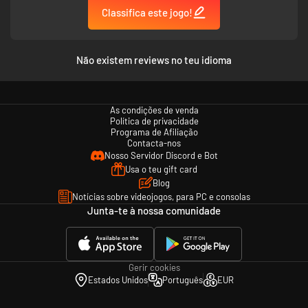
Classifica este jogo!
Não existem reviews no teu idioma
As condições de venda
Solo or with friends – anytime!
Política de privacidade
Programa de Afiliação
You can face the backyard alone or together, online, with up to three
Contacta-nos
friends. Not only that, but with the Shared Worlds feature, you can
Nosso Servidor Discord e Bot
continue to play in your shared world even if the original host is not on,
Usa o teu gift card
with all your progression saving!
Blog
Notícias sobre videojogos, para PC e consolas
Junta-te à nossa comunidade
Gerir cookies
Estados Unidos
Português
EUR