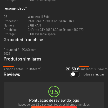
recomendado
*
OS:
Windows 11 64bit
Processor:
Intel Core i7-7700K or Ryzen 5 1600
Memory:
8 GB RAM
Graphics:
GeForce GTX 1060 6GB or Radeon RX 470
Storage:
8 GB available space
Grounded franchise
Grounded 2 - PC (Steam)
2025
Uncover the mysteries while playing through the story!
Produtos similares
-39%
-97%
How did you wind up so small? Who did this to you? How do you go home?
20.59 €
Abiotic Factor - PC (Steam)
Smalland: Survive th
These are all answers you will uncover as you play through the story.
Reviews
Todas as línguas
9.5
Pontuação de review do jogo
baseado em 22 3 reviews, todos os idiomas incluídos