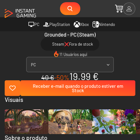
PC
PlayStation
Xbox
Nintendo
Grounded - PC (Steam)
Steam
Fora de stock
11 Usuários aqui
PC
19.99 €
40 €
-50%
Receber e-mail quando o produto estiver em
Stock
Visuais
Sobre o produto