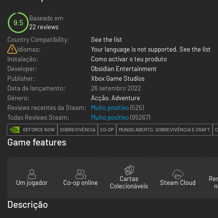
Baseado em
9.5
22 reviews
Country Compatibility:
See the list
Idiomas:
Your language is not supported. See the list
Instalação:
Como activar o teu produto
Developer:
Obsidian Entertainment
Publisher:
Xbox Game Studios
Data de lançamento:
26 setembro 2022
Género:
Acção
,
Adventure
Reviews recentes da Steam:
Muito positivo
(525)
Todas Reviews Steam:
Muito positivo
(
95267
)
GEFORCE NOW
SOBREVIVÊNCIA
CO-OP
MUNDO ABERTO, SOBREVIVÊNCIA E CRAFT
C
Game features
Cartas
Re
Um jogador
Co-op online
Steam Cloud
Colecionáveis
n
Descrição