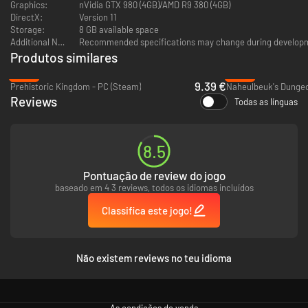
Graphics:
nVidia GTX 980 (4GB)/AMD R9 380 (4GB)
DirectX:
Version 11
Storage:
8 GB available space
Additional Notes:
Recommended specifications may change during develop
Produtos similares
-62%
-96%
9.39 €
Prehistoric Kingdom - PC (Steam)
Naheulbeuk's Dungeo
Reviews
Todas as línguas
8.5
Pontuação de review do jogo
baseado em 4 3 reviews, todos os idiomas incluídos
Classifica este jogo!
Não existem reviews no teu idioma
As condições de venda