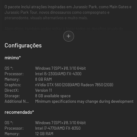
O pacote inclui atrações inspiradas em Jurassic Park, como Main Gates e
Jurassic Park Tour, novos dinossauros como compsognato e
pteranodonte, visuais alternativos e muito mais.
Além disso, também podes voltar a jogar todos os desafios atuais do
Jurassic World Evolution, além dos níveis de exploração com inventário e
tema inspirado em 1993!
Configurações
mínimo
*
OS *:
Windows 7 (SP1+)/8.1/10 64bit
Processor:
Intel i5-2300/AMD FX-4300
Memory:
8 GB RAM
Graphics:
nVidia GTX 560 (2GB)/AMD Radeon 7850 (2GB)
DirectX:
Version 11
Storage:
8 GB available space
Additional Notes:
Minimum specifications may change during development
recomendado
*
OS *:
Windows 7 (SP1+)/8.1/10 64bit
Processor:
Intel i7-4770/AMD FX-8350
Memory:
12 GB RAM