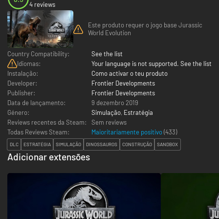
4 reviews
Este produto requer o jogo base Jurassic
World Evolution
Country Compatibility:
See the list
Idiomas:
Your language is not supported. See the list
Instalação:
Como activar o teu produto
Developer:
Frontier Developments
Publisher:
Frontier Developments
Data de lançamento:
9 dezembro 2019
Género:
Simulação
,
Estratégia
Reviews recentes da Steam:
Sem reviews
Todas Reviews Steam:
Maioritariamente positivo
(
433
)
DLC
ESTRATÉGIA
SIMULAÇÃO
DINOSSAUROS
CONSTRUÇÃO
SANDBOX
Adicionar extensões