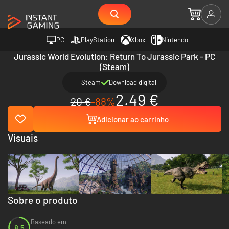
PC
PlayStation
Xbox
Nintendo
Jurassic World Evolution: Return To Jurassic Park - PC
(Steam)
Steam
Download digital
2.49 €
20 €
-88%
Adicionar ao carrinho
Visuais
Sobre o produto
Baseado em
8.5