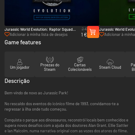
2 €
Jurassic World Evolution: Raptor Squad
Jurassic World Evolu
1 €
Skin Collection - PC (Steam)
Dinosaur Pack - PC 
Adicionar à minha lista de desejos
Adicionar à minha 
Game features
Proezas do
Cartas
Pa
Um jogador
Steam Cloud
Steam
Colecionáveis
Bi
Descrição
Bem-vindo de novo ao Jurassic Park!
No rescaldo dos eventos do icónico filme de 1993, convidamos-te a
regressar à ilha onde tudo começou.
Conquista o parque aos dinossauros, reconstrói locais bem conhecidos e
supera novos desafios com a ajuda dos doutores Alan Grant, Ellie Sattler
e Ian Malcolm, numa narrativa original com as vozes dos atores do filme.