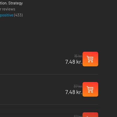
tion
,
Strategy
r reviews
 positive
(
433
)
15 kr.
7.48 kr.
37 kr.
7.48 kr.
37 kr.