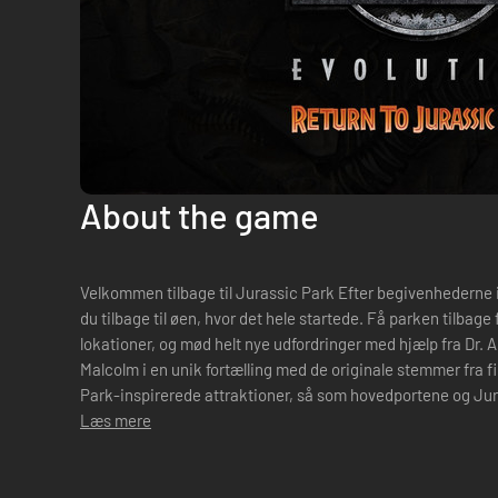
About the game
Velkommen tilbage til Jurassic Park Efter begivenhederne i den ikoniske film fra 1993, inviteres
du tilbage til øen, hvor det hele startede. Få parken tilbage fra dinosaurerne, genopbyg elskede
lokationer, og mød helt nye udfordringer med hjælp fra Dr. Ala
Malcolm i en unik fortælling med de originale stemmer fra filmen. Pakken indeholder
Park-inspirerede attraktioner, så som hovedportene og Jur
så som ...
Læs mere