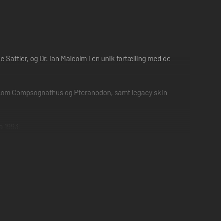
 Sattler, og Dr. Ian Malcolm i en unik fortælling med de
å som Compsognathus og Pteranodon, samt legacy skin-
a 1993!