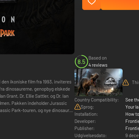
Based on
8.5
4 reviews
Thi
n Grant, Dr. Ellie Sattler, og Dr. Ian
Country Compatibility:
See the
 Jurassic
Sprog:
Your la
assic Park-touren, og nye dinosaurer,
Installation:
How to
Developer:
Fronti
Publisher:
Fronti
Udgivelsesdato:
9 dece