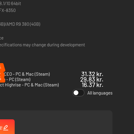
.1/10 64bit
 FX-8350
GB)/AMD R9 380 (4GB)
ce
ifications may change during development
%
%
31.32 kr.
rt CEO - PC & Mac (Steam)
%
29.83 kr.
orp - PC (Steam)
16.37 kr.
ct Highrise - PC & Mac (Steam)
All languages
l!