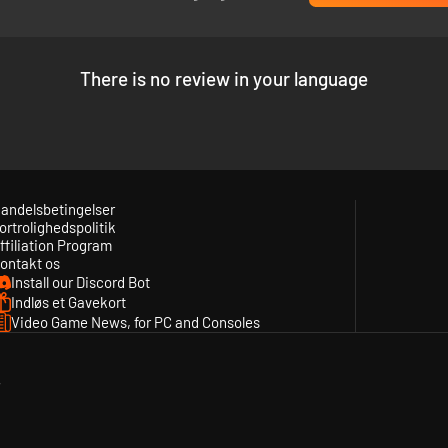
There is no review in your language
andelsbetingelser
ortrolighedspolitik
ffiliation Program
ontakt os
Install our Discord Bot
Indløs et Gavekort
Video Game News, for PC and Consoles
y