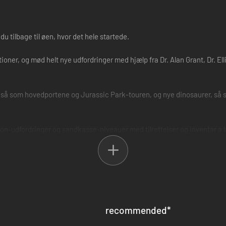
du tilbage til øen, hvor det hele startede.
ner, og mød helt nye udfordringer med hjælp fra Dr. Alan Grant, Dr. Ellie
, så som hovedportene og Jurassic Park-touren, og nye dinosaurer, s
on-udfordringer og sandkasse-niveauer med tilrettelser og inventar a l
recommended
*