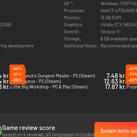
OS *:
Windows 7 (SP1+)/8
Processor:
Intel i7-4770/AMD
Memory:
12 GB RAM
 (2GB)
Graphics:
nVidia GTX 980 (4
DirectX:
Version 11
Storage:
8 GB available spa
ring development
Additional Notes:
Recommended spec
-96%
-83
 kr.
-92%
7.48 kr.
-73
Naheulbeuk's Dungeon Master - PC (Steam)
Airpo
4 kr.
-88%
12.63 kr.
-89
Parkasaurus - PC (Steam)
Fly C
8 kr.
17.87 kr.
Little Big Workshop - PC & Mac (Steam)
Proje
Game review score
Bedøm dette spi
based on 4 reviews, all languages included