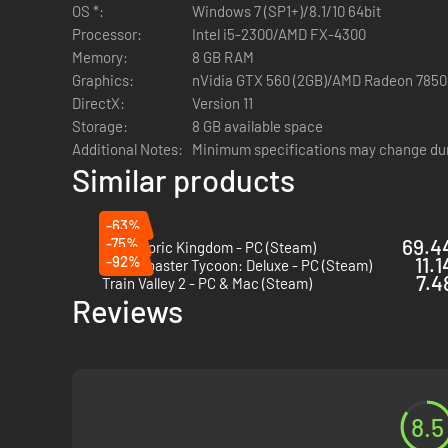
OS *:
Windows 7 (SP1+)/8.1/10 64bit
Processor:
Intel i5-2300/AMD FX-4300
Memory:
8 GB RAM
Graphics:
nVidia GTX 560 (2GB)/AMD Radeon 7850
DirectX:
Version 11
Storage:
8 GB available space
Additional Notes:
Minimum specifications may change du
Similar products
-63%
-75%
69.44
Prehistoric Kingdom - PC (Steam)
-92%
11.1
RollerCoaster Tycoon: Deluxe - PC (Steam)
7.4
Train Valley 2 - PC & Mac (Steam)
Reviews
8.5