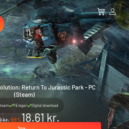
olution: Return To Jurassic Park - PC
(Steam)
team
På lager
Digital download
18.61 kr.
9 kr.
-88%