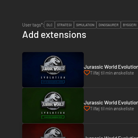
User tags*:
DLC
STRATEGI
SIMULATION
DINOSAURER
BYGGERI
Add extensions
Jurassic World Evolution
Tilføj til min ønskeliste
Jurassic World Evolutio
Tilføj til min ønskeliste