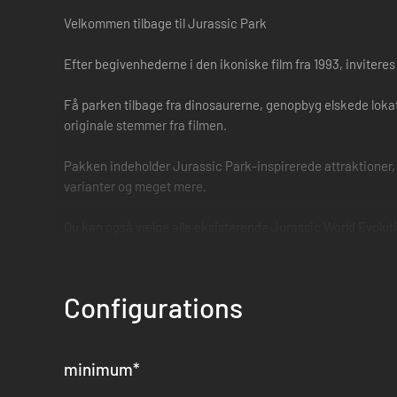
Velkommen tilbage til Jurassic Park
Efter begivenhederne i den ikoniske film fra 1993, inviteres 
Få parken tilbage fra dinosaurerne, genopbyg elskede lokatio
originale stemmer fra filmen.
Pakken indeholder Jurassic Park-inspirerede attraktioner
varianter og meget mere.
Du kan også vælge alle eksisterende Jurassic World Evoluti
Configurations
minimum
*