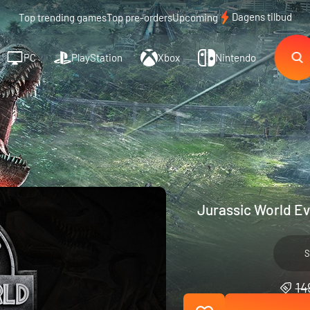
Dagens tilbud
Top trending games
Top pre-orders
Upcoming
PC
PlayStation
Xbox
Nintendo
Jurassic World Ev
S
14