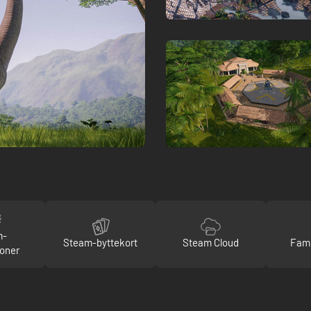
m-
Steam-byttekort
Steam Cloud
Fami
oner