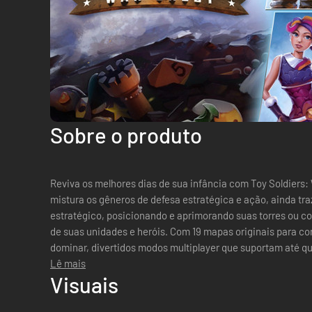
Sobre o produto
Reviva os melhores dias de sua infância com Toy Soldiers:
mistura os gêneros de defesa estratégica e ação, ainda traz
estratégico, posicionando e aprimorando suas torres ou 
de suas unidades e heróis. Com 19 mapas originais para con
dominar, divertidos modos multiplayer que suportam até qu
sendo adicionados a cada sete dias com...
Lê mais
Visuais