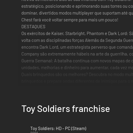
estratégico, posicionando e aprimorando suas torres ou c
dominar, divertidos modos multiplayer que suportam até q
Chest fará você voltar sempre para mais um pouco!
DESTAQUES
Os exércitos de Kaiser, Starbright, Phantom e Dark Lord: 
volta com as disciplinadas forças Alemãs da Segunda Guerra 
encontra Dark Lord, um estrategista perverso que comand
Company são extremamente hábeis na arte da guerrilha, c
Guerra Semanal: A batalha continua com novos mapas de d
unidades, melhorias e dinheiro para aumentar, cada vez mai
Quais brinquedos são os melhores? Descubra no modo multi
brinquedos e prepare ondas diferentes de inimigos para o 
é só marcar o dia para o grande torneio!
Jogo Local e Cooperativo: Junte-se a um amigo para jogar 
mesmo console ou convidar outros amigos para aventurare
Toy Soldiers franchise
Toy Soldiers: HD - PC (Steam)