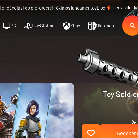
Ofertas do di
Tendências
Top pre-orders
Próximos lançamentos
Blog
PC
PlayStation
Xbox
Nintendo
Toy Soldie
Receber e