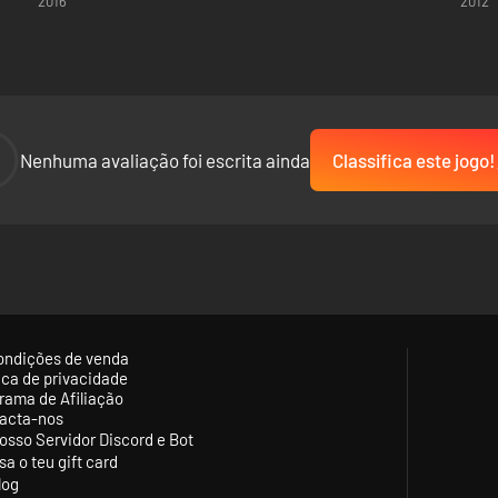
2016
2012
-
Nenhuma avaliação foi escrita ainda
Classifica este jogo!
ondições de venda
tica de privacidade
rama de Afiliação
acta-nos
osso Servidor Discord e Bot
sa o teu gift card
log