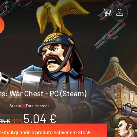
a
rs: War Chest - PC (Steam)
Steam
Fora de stock
5.04 €
15 €
-66%
-mail quando o produto estiver em Stock