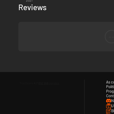
2021
Reviews
-
As c
Polí
Prog
Cont
N
U
B