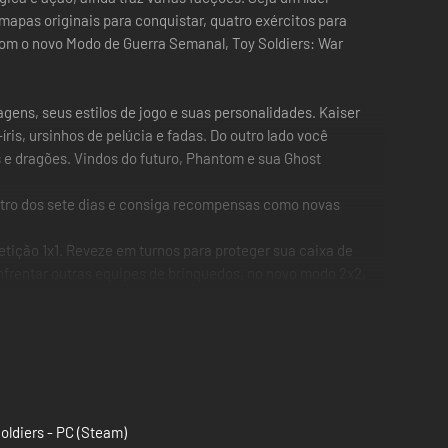
apas originais para conquistar, quatro exércitos para
com o novo Modo de Guerra Semanal, Toy Soldiers: War
gens, seus estilos de jogo e suas personalidades. Kaiser
ris, ursinhos de pelúcia e fadas. Do outro lado você
e dragões. Vindos do futuro, Phantom e sua Ghost
tro dos sete dias e consiga recompensas como novas
tição 1x1. Reveze em turnos para proteger sua caixa de
enfrentar outras equipes de brinquedos, no novo modo 2x2,
u multiplayer! Você pode jogar em tela dividida no
oldiers - PC (Steam)