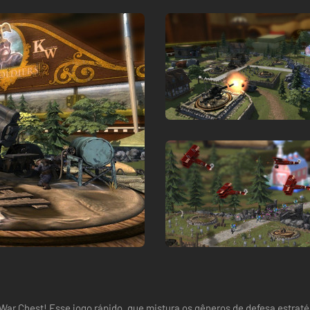
War Chest! Esse jogo rápido, que mistura os gêneros de defesa estratég