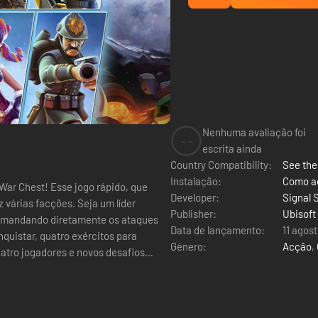
Nenhuma avaliação foi
--
escrita ainda
Country Compatibility:
See the 
Instalação:
Como ac
 War Chest! Esse jogo rápido, que
Developer:
Signal 
 várias facções. Seja um líder
Publisher:
Ubisoft
comandando diretamente os ataques
Data de lançamento:
11 agos
quistar, quatro exércitos para
Género:
Acção
,
atro jogadores e novos desafios