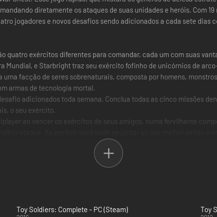
omandando diretamente os ataques de suas unidades e heróis. Com 19 m
uatro jogadores e novos desafios sendo adicionados a cada sete dias 
São quatro exércitos diferentes para comandar, cada um com suas vanta
Mundial, e Starbright traz seu exército fofinho de unicórnios de arco-í
a uma facção de seres sobrenaturais, composta por homens, monstros 
om armas de tecnologia mortal.
esafio adicionados toda semana. Conclua todas as cinco missões den
s, o seu exército.
player ao vencer os exércitos de seus amigos, numa fervilhante compe
melhor ataque. Se preferir você pode se juntar ao seu melhor amigo e 
qualquer mapa da campanha principal, guerra semanal, sobrevivência o
m-se online.
Toy Soldiers: Complete - PC (Steam)
Toy S