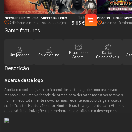
15 €
Monster Hunter Rise: Sunbreak Deluxe
Monster Hunter Rise
5.65 €
Kit - PC (Steam)
Edition - PC (Steam)
Adicionar à minha lista de desejos
Adicionar à minha 
Game features
Proezas do
Cartas
Um jogador
Co-op online
St
Steam
Colecionáveis
Descrição
Acerca deste jogo
Aceita o desafio e junta-te à caça! Torna-te caçador, explora novos
mapas e usa uma variedade de armas para derrotar monstros temíveis
num enredo totalmente novo, no mais recente episódio da galardoada
série Monster Hunter: Monster Hunter Rise. O lançamento para PC inclui
ainda várias otimizações que melhoram os gráficos e o desempenho.