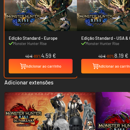
Edição Standard - Europe
Edição Standard 
Monster Hunter Rise
Monster Hunter Rise
4.59 €
8.19 €
40 €
-89%
40 €
-80%
Adicionar ao carrinho
Adicionar ao carri
Adicionar extensões