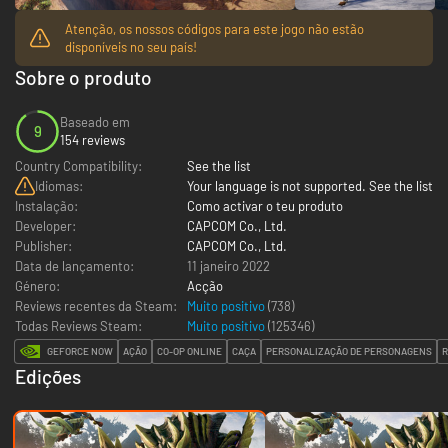
Atenção, os nossos códigos para este jogo não estão
disponíveis no seu país!
Sobre o produto
Baseado em
9
154 reviews
Country Compatibility:
See the list
Idiomas:
Your language is not supported. See the list
Instalação:
Como activar o teu produto
Developer:
CAPCOM Co., Ltd.
Publisher:
CAPCOM Co., Ltd.
Data de lançamento:
11 janeiro 2022
Género:
Acção
Reviews recentes da Steam:
Muito positivo
(738)
Todas Reviews Steam:
Muito positivo
(
125346
)
GEFORCE NOW
AÇÃO
CO-OP ONLINE
CAÇA
PERSONALIZAÇÃO DE PERSONAGENS
R
Edições