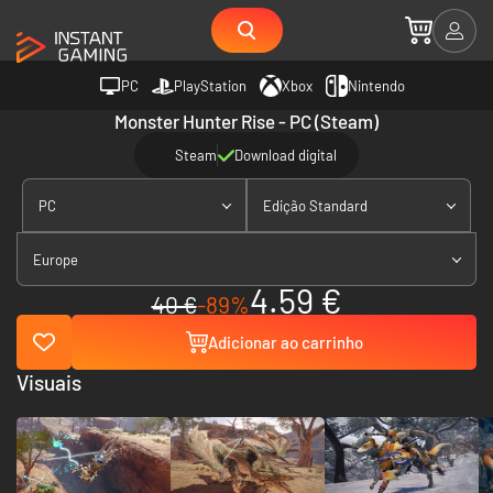
PC
PlayStation
Xbox
Nintendo
Monster Hunter Rise - PC (Steam)
Steam
Download digital
PC
Edição Standard
Europe
4.59 €
40 €
-89%
Adicionar ao carrinho
Visuais