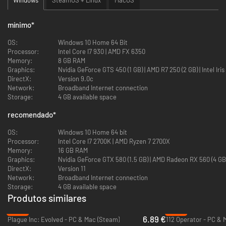
mínimo
*
OS:
Windows 10 Home 64 Bit
Processor:
Intel Core I7 930 | AMD FX 6350
Memory:
8 GB RAM
Graphics:
Nvidia GeForce GTS 450 (1 
DirectX:
Version 9.0c
Network:
Broadband Internet connection
Storage:
4 GB available space
recomendado
*
OS:
Windows 10 Home 64 bit
Processor:
Intel Core I7 2700K | AMD Ryzen 7 2700X
Memory:
16 GB RAM
Graphics:
Nvidia GeForce GTX 580 (1.5 GB) | AMD Radeon RX 560 (4 G
DirectX:
Version 11
Network:
Broadband Internet connection
Storage:
4 GB available space
Produtos similares
-53%
-89%
6.89 €
Plague Inc: Evolved - PC & Mac (Steam)
112 Operator - PC & 