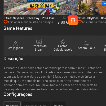
13 €
Cities: Skylines - Race Day - PC & Mac
Cities: Skylines - D
9.99 €
(Steam)
Countryside Bundle 
Adicionar à minha lista de desejos
Adicionar à minha 
Game features
Proezas do
Cartas
Pa
Um jogador
Steam Cloud
Steam
Colecionáveis
Bi
Descrição
A vibrante cidade pode estar a abrandar para ir dormir, mas tu estás só a
começar. Vagueia por ruas iluminadas pelas luzes néon intermitentes que
saem das janelas e vibra ao som de 16 faixas de música eletrónica, à
medida que um comboio noturno passa num ritmo perfeitamente
síncrono com a música. Rail Hawk Radio é a estação de rádio perfeita
para aquelas noites em que tens como objetivo criar memórias vívidas.
Configurações
Windows
SteamOS + Linux
MacOS