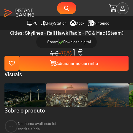
PC
PlayStation
Xbox
Nintendo
Cities: Skylines - Rail Hawk Radio - PC & Mac (Steam)
Steam
Download digital
1 €
4 €
-75%
Adicionar ao carrinho
Visuais
Sobre o produto
Nenhuma avaliação foi
--
escrita ainda