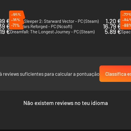
-95%
-72
99 €
-16%
1.20 €
-84
Citizen Sleeper 2: Starward Vector - PC (Steam)
The E
39 €
-71%
16.79 €
-88
Guild Wars Reforged - PC (Ncsoft)
Dunge
.19 €
5.89 €
Dreamfall: The Longest Journey - PC (Steam)
Space
á reviews suficientes para calcular a pontuação
Classifica e
Não existem reviews no teu idioma