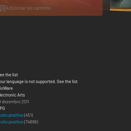
Adicionar ao carrinho
ee the list
our language is not supported. See the list
ioWare
lectronic Arts
9 dezembro 2011
PG
uito positivo
(451)
uito positivo
(
74896
)