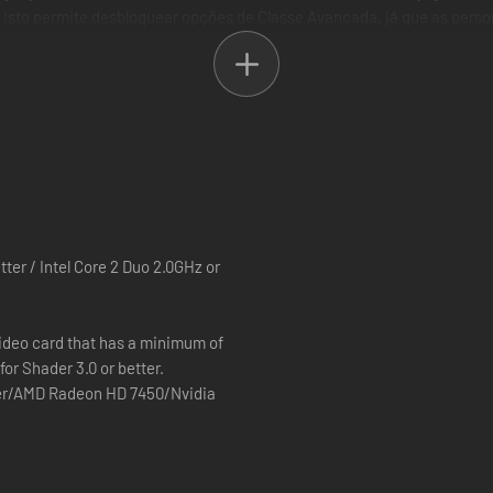
. Isto permite desbloquear opções de Classe Avançada, já que as per
 e empunha uma Espingarda de Atirador, ou um Inquisidor Sith com um 
assar por membro da Ordem dos Jedi.
is de 20 outros planetas únicos e vibrantes oferecem-te empolgantes 
ter / Intel Core 2 Duo 2.0GHz or
video card that has a minimum of
or Shader 3.0 or better.
rentarem desafiantes batalhas contra bosses inimigos em Flashpoints 
tter/AMD Radeon HD 7450/Nvidia
 Starfighter!