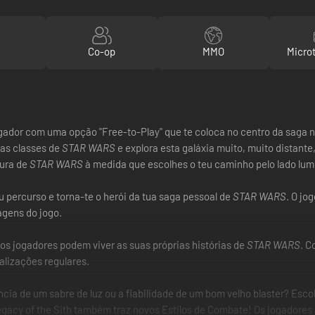
Co-op
MMO
Micro
jogador com uma opção "Free-to-Play" que te coloca no centro da saga 
as classes de
STAR WARS
e explora esta galáxia muito, muito distante
tura de
STAR WARS
à medida que escolhes o teu caminho pelo lado lum
 percurso e torna-te o herói da tua saga pessoal de
STAR WARS
. O jo
agens do jogo.
os jogadores podem viver as suas próprias histórias de
STAR WARS
. C
alizações regulares.
cia de um sabre de luz ou a fiabilidade de um bom velho blaster? Escol
gacy of the Sith também traz novos Estilos de Combate! Os jogadores p