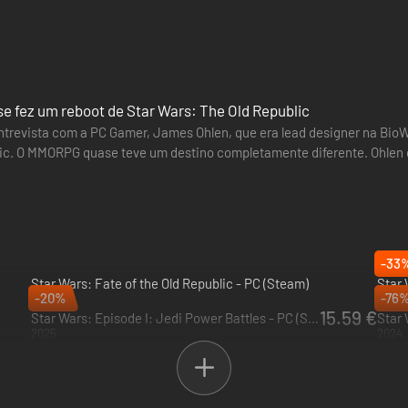
enturas intergalácticas? Faz uma pausa e descontrai com o nosso sis
de Tatooine, para a brilhante paisagem urbana de Nar Shaddaa ou para 
 a tua Fortaleza Galáctica!
e fez um reboot de Star Wars: The Old Republic
trevista com a PC Gamer, James Ohlen, que era lead designer na BioW
ic. O MMORPG quase teve um destino completamente diferente. Ohlen 
Em 2015, passou…
chegam ao Mercado de Cartéis, o mercado premium para os artigos ma
jogo: Moedas de Cartel. Sabe mais acerca do que podes fazer com as M
-33
Star Wars: Fate of the Old Republic - PC (Steam)
Star 
-20%
-76
2026
PRE-
15.59 €
Star Wars: Episode I: Jedi Power Battles - PC (Steam)
Star 
2025
2024
c oferece uma subscrição opcional que te permite desfrutar ainda mai
expansões mais recentes: Legacy of the Sith, Onslaught, Knights of th
XP adicionais e muito mais. Podes consultar os detalhes sobre as Van