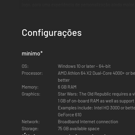
jogo, para uma experiência de personalização ainda maior
do estilo de jogo Tech ou Force! Joga um Soldado Trooper
secretamente poderes do Lado Negro enquanto te fazes p
Configurações
mínimo
*
Explora inúmeros planetas.
Hoth, Tatooine, Alderaan e ma
cada esquina!
OS:
Windows 10 or later – 64-bit
Processor:
AMD Athlon 64 X2 Dual-Core 4000+ or bet
better
Memory:
6 GB RAM
Graphics:
Star Wars: The Old Republic requires a 
1 GB of on-board RAM as well as support f
Jogabilidade multijogador.
Reúne os teus aliados para enf
Examples include: Intel HD 3000 or be
Guerra de Jogador vs. Jogador, Arenas ou missões Galactic
GeForce 610
Network:
Broadband Internet connection
Storage:
75 GB available space