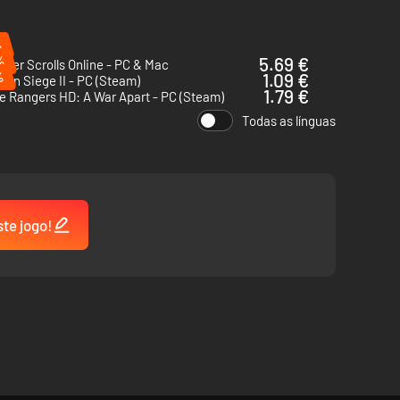
%
%
5.69 €
lder Scrolls Online - PC & Mac
%
1.09 €
on Siege II - PC (Steam)
1.79 €
 Rangers HD: A War Apart - PC (Steam)
Todas as línguas
ste jogo!