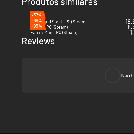
Produtos similares
-37%
-66%
18.
Of Ash and Steel - PC (Steam)
-93%
8.
Haven - PC (Steam)
1
Family Man - PC (Steam)
Reviews
--
Não h