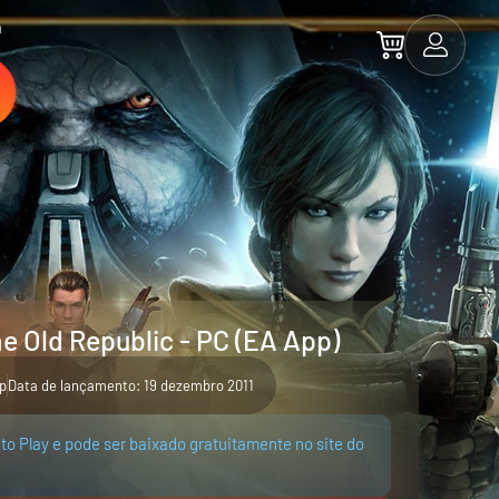
a
e Old Republic - PC (EA App)
p
Data de lançamento: 19 dezembro 2011
 to Play e pode ser baixado gratuitamente no site do