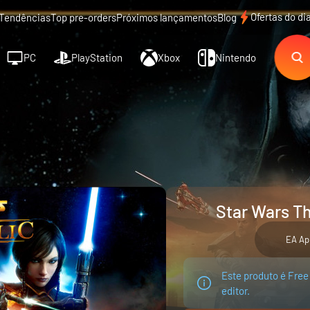
Ofertas do di
Tendências
Top pre-orders
Próximos lançamentos
Blog
PC
PlayStation
Xbox
Nintendo
Star Wars Th
EA Ap
Este produto é Free
editor.