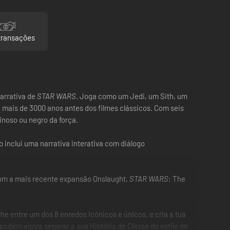
transações
narrativa de
STAR WARS
. Joga como um Jedi, um Sith, um
, mais de 3000 anos antes dos filmes clássicos. Com seis
inoso ou negro da força.
go inclui uma narrativa interativa com diálogo
om a mais recente expansão Onslaught,
STAR WARS
: The
he entre um dos 8 enredos icónicos e únicos, e cria a tua
odem agora separar a sua História de Classe do estilo de