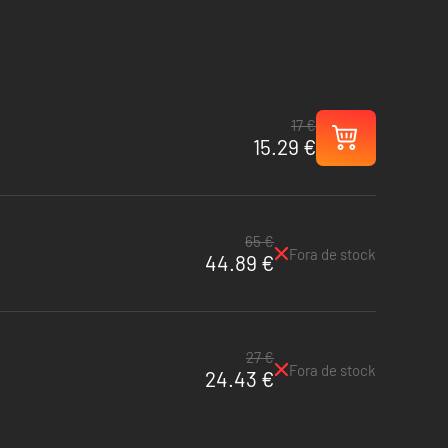
17 €
15.29 €
65 €
Fora de stock
44.89 €
27 €
Fora de stock
24.43 €