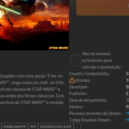
Não há reviews
--
suficientes para
calcular a pontuação
Country Compatibility:
S
tijogador com uma opção "Free-to-
Idiomas:
Y
WARS™. Joga como um Jedi, um Sith,
Developer:
B
cónicas classes de STAR WARS™ e
Publisher:
E
nos antes dos filmes clássicos. Com
Data de lançamento:
1
ia aventura de STAR WARS™ à medida
Género:
R
Reviews recentes da Steam:
M
Todas Reviews Steam:
M
MUNDO ABERTO
RPG
HISTÓRIA EXCELENTE
...