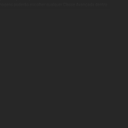
sonagens poderão escolher qualquer Classe Avançada dentro
sabre de luz em cada mão. Vais poder até usar
possibilidades de exploração e aventuras emocionantes a
e Operações, ou luta contra outros jogadores nas Zonas de