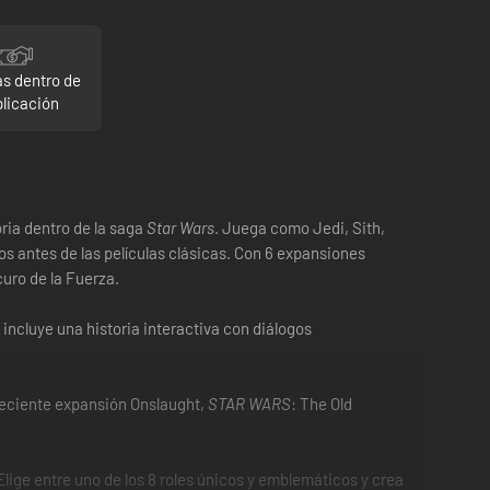
s dentro de
plicación
oria dentro de la saga
Star Wars
. Juega como Jedi, Sith,
os antes de las películas clásicas. Con 6 expansiones
uro de la Fuerza.
o incluye una historia interactiva con diálogos
 reciente expansión Onslaught,
STAR WARS
: The Old
 Elige entre uno de los 8 roles únicos y emblemáticos y crea