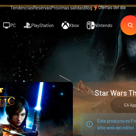
Ofertas del día
Tendencias
Reservas
Próximas salidas
Blog
PC
PlayStation
Xbox
Nintendo
Star Wars Th
EA Ap
Este producto es Fr
sitio web del editor.