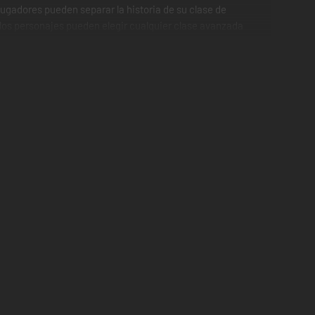
jugadores pueden separar la historia de su clase de
 los personajes pueden elegir cualquier clase avanzada
Inquisidor Sith con una espada láser en cada mano, o usa
turas emocionantes en cada rincón!
a y operaciones; ¡o enfréntate a otros jugadores en zonas