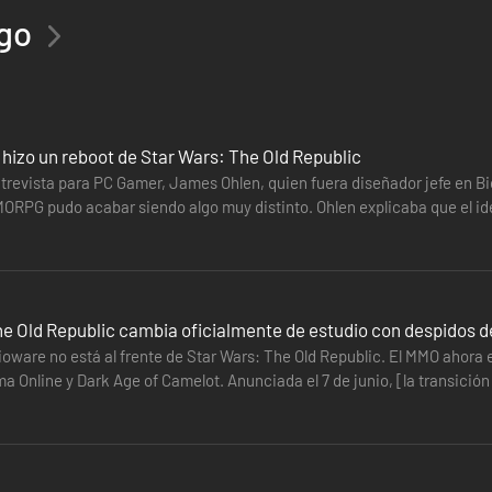
ego
aventuras y el viaje intergaláctico? ¡Relájate con nuestro sistema de v
paisaje urbano de Nar Shaddaa o a las tranquilas montañas de Alderaan, 
áctico!
hizo un reboot de Star Wars: The Old Republic
trevista para PC Gamer, James Ohlen, quien fuera diseñador jefe en B
ORPG pudo acabar siendo algo muy distinto. Ohlen explicaba que el ideó
sarrollando…
bida en el mercado de cárteles, el mercado prémium con los productos 
ego denominada monedas Cártel. Puedes obtener más información sobre
he Old Republic cambia oficialmente de estudio con despidos d
Bioware no está al frente de Star Wars: The Old Republic. El MMO ahora
ima Online y Dark Age of Camelot. Anunciada el 7 de junio, [la transic
l-mmo-star-wars-the-old-republic-pasa-a-manos-de-otro-estudio)…
rece una suscripción opcional que te permitirá disfrutar aún más del u
ecientes: Legacy of the Sith, Onslaught, Knights of the Eternal Throne