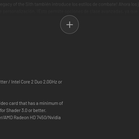
gacy of the Sith también introduce los estilos de combate! Ahora los 
de personalización. ¡Esto permite opciones de clase avanzadas, ya que
Fuerza! Juega como un soldado con un fusil de francotirador o como un 
pasar por un miembro de la Orden Jedi.
más de 20 planetas únicos y vibrantes que ofrecen exploración y aven
ter / Intel Core 2 Duo 2.0GHz or
video card that has a minimum of
enfrentamientos desafiantes contra jefes enemigos en puntos de batall
or Shader 3.0 or better.
er!
tter/AMD Radeon HD 7450/Nvidia