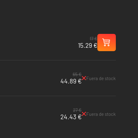
17 €
15.29 €
65 €
Fuera de stock
44.89 €
27 €
Fuera de stock
24.43 €