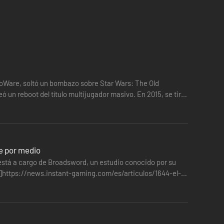
ivienda para jugadores: las fortalezas galácticas! Ya sea
hay una Fortaleza para todos. ¡Todos estos destinos y
ioWare, soltó un bombazo sobre Star Wars: The Old
 un reboot del título multijugador masivo. En 2015, se tiró
básicos más solicitados de la galaxia. Los jugadores que
 qué desbloquear con las monedas Cártel en nuestra
e por medio
 está a cargo de Broadsword, un estudio conocido por su
ión]https://news.instant-gaming.com/es/articulos/1644-el-
niverso de
STAR WARS
. Los beneficios incluyen un aumento
 y Knights of the Fallen Empire. Además, recibirás una