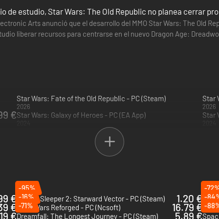
 más. Puedes encontrar información sobre los beneficios del suscript
o de estudio, Star Wars: The Old Republic no planea cerrar pr
Electronic Arts anunció que el desarrollo del MMO Star Wars: The Old Re
studio liberar recursos para centrarse en el nuevo Dragon Age: Dreadwo
quietud…
Star Wars: Fate of the Old Republic - PC (Steam)
Star
2026
2026
99 €
Star Wars: Galaxy of Heroes - PC (EA App)
Star 
2024
2024
-95%
-72
99 €
-16%
1.20 €
-84
Citizen Sleeper 2: Starward Vector - PC (Steam)
The E
39 €
-71%
16.79 €
-88
Guild Wars Reforged - PC (Ncsoft)
Dunge
.19 €
5.89 €
Dreamfall: The Longest Journey - PC (Steam)
Space