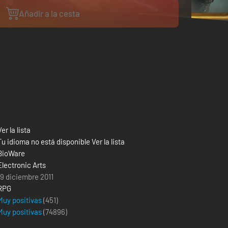
Añadir a la cesta
Ver la lista
Tu idioma no está disponible Ver la lista
BioWare
Electronic Arts
19 diciembre 2011
RPG
Muy positivas
(451)
Muy positivas
(
74896
)