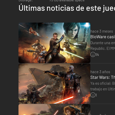
Últimas noticias de este ju
Fortalezas galácticas
¿Quieres tomarte un descanso de las 
con vistas a las dunas arenosas de Tatooine, al brillante 
muchos más están disponibles para que crees tu hogar gal
hace 3 meses
BioWare casi 
Durante una en
Republic. El MM
seis meses de
14
Mercado de cárteles.
Solo los mejores productos tienen ca
deseen comprar en él tendrán que adquirir moneda del ju
página sobre monedas Cártel.
hace 3 años
Star Wars: T
Ya es oficial: 
trabajo en Ult
desarrollo-de
1
Beneficios de suscriptor.
STAR WARS
: The Old Republic of
del nivel máximo hasta 80 y acceso a las expansiones más r