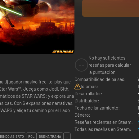
No hay suficientes
--
reseñas para calcular
la puntuación
Compatibilidad de países:
ultijugador masivo free-to-play que
Idiomas:
a Star Wars™. Juega como Jedi, Sith,
Desarrollador:
máticos de STAR WARS; y explora una
Distribuidor:
lásicas. Con 6 expansiones narrativas,
Fecha de lanzamiento:
 WARS y elige tu camino por el Lado
Género:
Reseñas recientes en Steam:
Todas las reseñas en Steam:
MUNDO ABIERTO
ROL
BUENA TRAMA
...