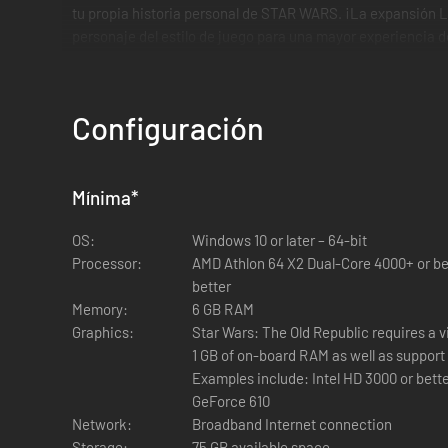
tu propia historia personal de STAR WARS. ¡La expansión Le
personaje del estilo de juego para una mayor experiencia 
dentro de un estilo de juego basado en la técnica o en la 
en secreto los poderes del Lado Oscuro mientras te haces 
Configuración
Mínima
*
Explora numerosos planetas.
¡Hoth, Tatooine, Alderaan y 
OS:
Windows 10 or later – 64-bit
Processor:
AMD Athlon 64 X2 Dual-Core 4000+ or bet
better
Memory:
6 GB RAM
Graphics:
Star Wars: The Old Republic requires a 
Juego multijugador.
Reúne a tus aliados para combatir en 
1 GB of on-board RAM as well as support f
de guerra (Warzones), arenas o misiones Galactic Starfight
Examples include: Intel HD 3000 or be
GeForce 610
Network:
Broadband Internet connection
Storage:
75 GB available space