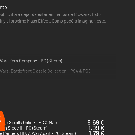
or en nuestra página de suscriptores.
onto
public iba a dejar de estar en manos de Bioware. Esto
lf y el próximo Mass Effect. Como podéis imaginar, esto
 Wars Zero Company - PC (Steam)
Wars: Battlefront Classic Collection - PS4 & PS5
%
%
5.69 €
lder Scrolls Online - PC & Mac
%
1.09 €
on Siege II - PC (Steam)
1.79 €
 Rangers HD: A War Apart - PC (Steam)