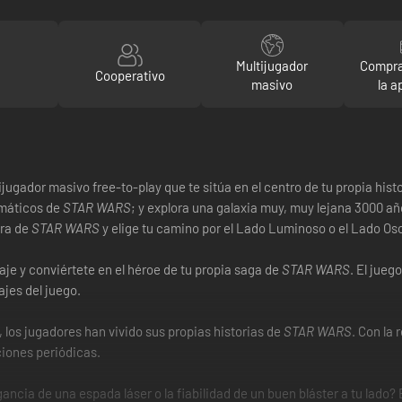
Multijugador
Compra
Cooperativo
masivo
la a
ijugador masivo free-to-play que te sitúa en el centro de tu propia hist
emáticos de
STAR WARS
; y explora una galaxia muy, muy lejana 3000 añ
ura de
STAR WARS
y elige tu camino por el Lado Luminoso o el Lado Osc
je y conviértete en el héroe de tu propia saga de
STAR WARS
. El jueg
jes del juego.
 los jugadores han vivido sus propias historias de
STAR WARS
. Con la
ciones periódicas.
gancia de una espada láser o la fiabilidad de un buen bláster a tu lado?