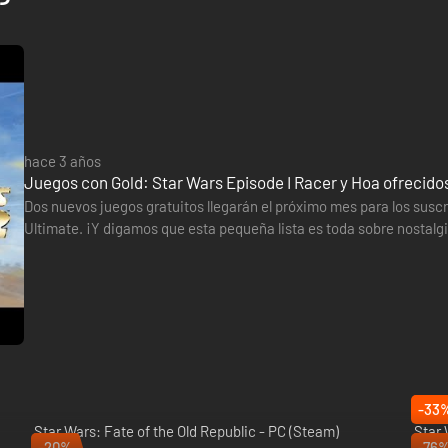
hace 3 años
Juegos con Gold: Star Wars Episode I Racer y Hoa ofrecid
Dos nuevos juegos gratuitos llegarán el próximo mes para los sus
Ultimate. ¡Y digamos que esta pequeña lista es toda sobre nostalgia
mayo de 2023. El icónico juego de Nintendo 64 te permite…
-33
Star Wars: Fate of the Old Republic - PC (Steam)
Star 
-20%
-76