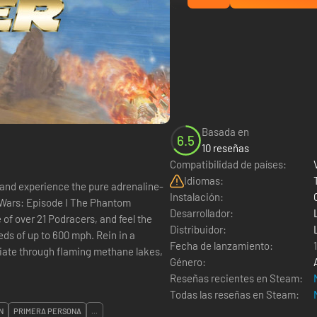
Basada en
6.5
10 reseñas
Compatibilidad de países:
Idiomas:
Instalación:
 Wars: Episode I The Phantom
Desarrollador:
Distribuidor:
eds of up to 600 mph. Rein in a
Fecha de lanzamiento:
tiate through flaming methane lakes,
Género:
Reseñas recientes en Steam:
Todas las reseñas en Steam:
N
PRIMERA PERSONA
...