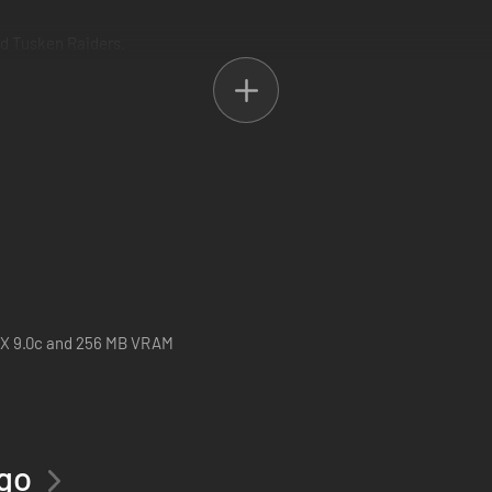
d Tusken Raiders.
from Episode I.
ctX 9.0c and 256 MB VRAM
ego