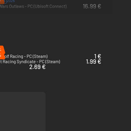
2026
RVA
16.99 €
Wars Outlaws - PC (Ubisoft Connect)
%
%
1 €
 Golf Racing - PC (Steam)
1.99 €
t Racing Syndicate - PC (Steam)
2.69 €