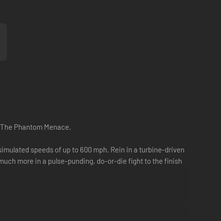
 I The Phantom Menace.
 simulated speeds of up to 600 mph. Rein in a turbine-driven
uch more in a pulse-punding, do-or-die fight to the finish