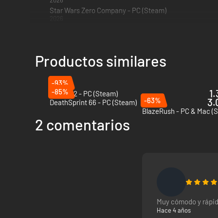
2026
Star Wars Zero Company - PC (Steam)
2026
Productos similares
-93%
-85%
1.
Redout 2 - PC (Steam)
-63%
3.
DeathSprint 66 - PC (Steam)
BlazeRush - PC & Mac (
2 comentarios
Muy cómodo y rápid
Hace 4 años