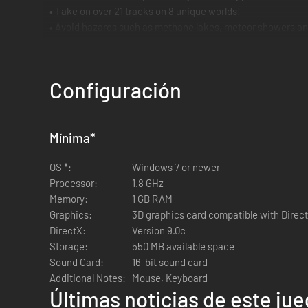
• Take on over 21 tracks on 8 unique worlds!
• Avoid hazards such as methane lakes, meteor showers an
• Spectacular 3D environments.
• Vehicle sound effects and epic soundtrack taken directly 
Configuración
Mínima
*
OS *:
Windows 7 or newer
Processor:
1.8 GHz
Memory:
1 GB RAM
Graphics:
3D graphics card compatible with Dire
DirectX:
Version 9.0c
Storage:
550 MB available space
Sound Card:
16-bit sound card
Additional Notes:
Mouse, Keyboard
Últimas noticias de este ju