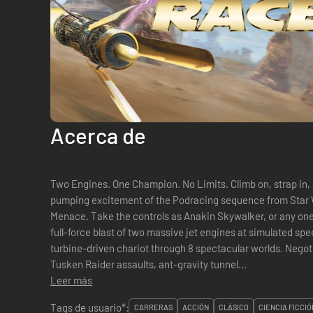
Acerca de
Two Engines. One Champion. No Limits. Climb on, strap in, and experience the pure adrenaline-
pumping excitement of the Podracing sequence from Star
Menace. Take the controls as Anakin Skywalker, or any one of over 21 Podracers, and feel the
full-force blast of two massive jet engines at simulated spe
turbine-driven chariot through 8 spectacular worlds. Nego
Tusken Raider assaults, ant-gravity tunnel...
Leer más
Tags de usuario*:
CARRERAS
ACCIÓN
CLÁSICO
CIENCIA FICCIÓ