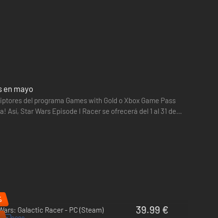
os en mayo
criptores del programa Games with Gold o Xbox Game Pass
! Así, Star Wars Episode I Racer se ofrecerá del 1 al 31 de
%
39.99 €
Wars: Galactic Racer - PC (Steam)
%