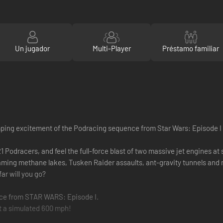
Un jugador
Multi-Player
Préstamo familiar
umping excitement of the Podracing sequence from Star Wars: Episode
1 Podracers, and feel the full-force blast of two massive jet engines at
aming methane lakes, Tusken Raider assaults, ant-gravity tunnels and m
ar will you go?
uence from STAR WARS: Episode I.
at a simulated 600 mph!