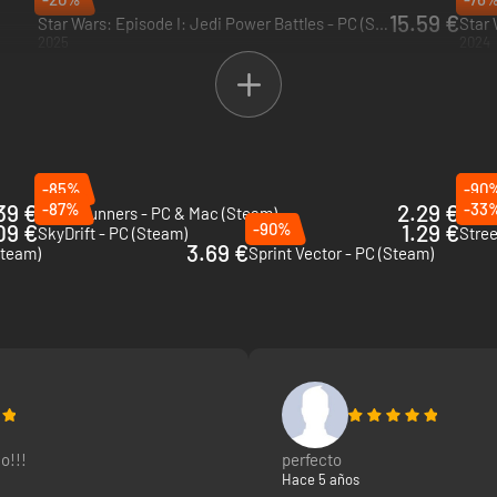
2026
RESE
15.59 €
Star Wars: Episode I: Jedi Power Battles - PC (Steam)
Star 
2025
2024
-85%
-90
39 €
-87%
2.29 €
-33
Speedrunners - PC & Mac (Steam)
Turbo
09 €
-90%
1.29 €
SkyDrift - PC (Steam)
Stree
3.69 €
Steam)
Sprint Vector - PC (Steam)
o!!!
perfecto
Hace 5 años