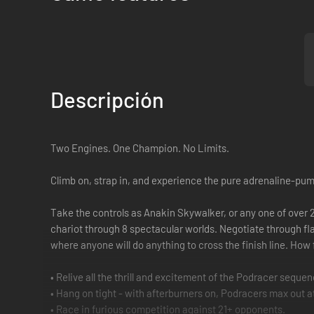
Descripción
Two Engines. One Champion. No Limits.
Climb on, strap in, and experience the pure adrenaline-p
Take the controls as Anakin Skywalker, or any one of over 2
chariot through 8 spectacular worlds. Negotiate through fl
where anyone will do anything to cross the finish line. How f
• Relive all the thrill and excitement of the Podracer seq
• Hang on tight - with afterburners on, Podracers max out 
• Race in furious competition against 21+ opponents.