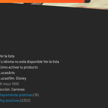
Ver la lista
Tu idioma no está disponible Ver la lista
Cómo activar tu producto
LucasArts
Lucasfilm
,
Disney
16 mayo 1999
Acción
,
Carreras
Mayormente positivas
(16)
Muy positivas
(
2352
)