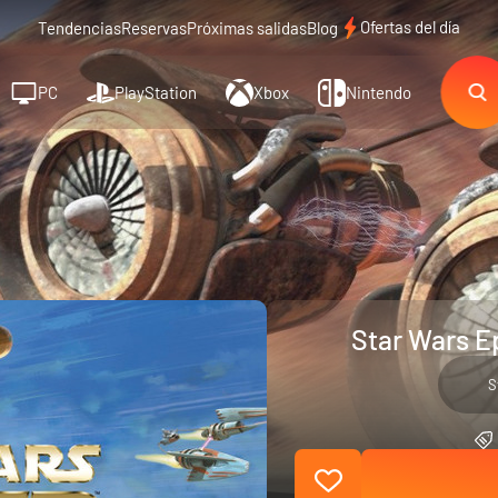
Ofertas del día
Tendencias
Reservas
Próximas salidas
Blog
PC
PlayStation
Xbox
Nintendo
Star Wars Ep
S