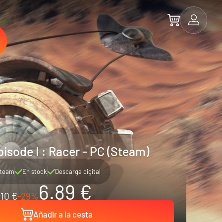
isode I : Racer - PC (Steam)
team
En stock
Descarga digital
6.89 €
10 €
-29%
Añadir a la cesta