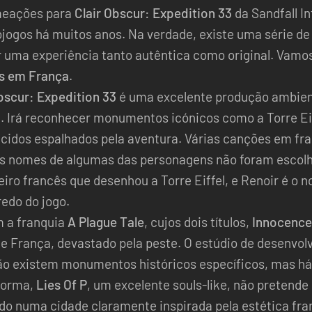
meações para
Clair Obscur: Expedition 33
da Sandfall I
eojogos há muitos anos. Na verdade, existe uma série de
r uma experiência tanto autêntica como original. Vamos
s em França
.
bscur: Expedition 33
é uma excelente produção ambie
. Irá reconhecer monumentos icónicos como a Torre Eif
idos espalhados pela aventura. Várias canções em f
os nomes de algumas das personagens não foram escolhi
o francês que desenhou a Torre Eiffel, e Renoir é o 
redo do jogo.
 a franquia
A Plague Tale
, cujos dois títulos,
Innocence
e França, devastado pela peste. O estúdio de desenvol
ão existem monumentos históricos específicos, mas há
 forma,
Lies Of P
, um excelente souls-like, não pretende 
 numa cidade claramente inspirada pela estética fran