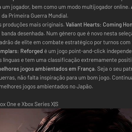
a um jogador, bem como um modo multijogador online.
 da Primeira Guerra Mundial.
 produções mais originais.
Valiant Hearts: Coming Ho
de banda desenhada. Num género que é novo nesta sele
rão de elite em combate estratégico por turnos com v
emplars: Reforged
é um jogo point-and-click independe
s línguas e tem uma classificação extremamente posit
elhores jogos ambientados em França
. Seja o seu pat
rras, não falta inspiração para um bom jogo. Continu
 melhores jogos ambientados no Japão.
box One e Xbox Series X|S