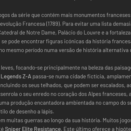
ogos da série que contém mais monumentos franceses r
evolução Francesa (1789). Para evitar uma lista demasi
Catedral de Notre Dame, Palácio do Louvre e a fortaleza
se pode encontrar figuras icónicas da história frances
o mesmo período numa versão de história alternativa 
 leves, focando-se principalmente na beleza das paisa
Legends Z-A
passa-se numa cidade fictícia, amplamen
 incluindo os seus telhados, que podem ser escalados,
senrola o seu enredo no coração dos Alpes franceses, 
uma produção encantadora ambientada no campo do s
ilo de desenho a lápis.
em muitas guerras ao longo da sua história. Muitos jogo
té
Sniper Elite Resistance
. Este último oferece a hipóte