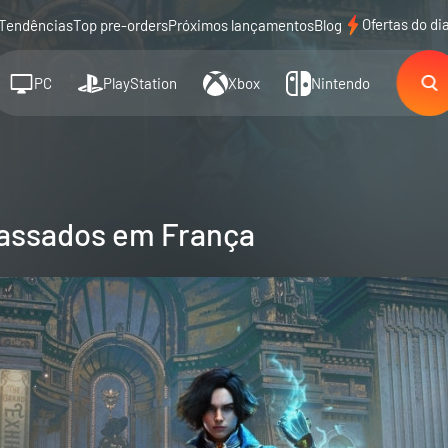
Ofertas do di
Tendências
Top pre-orders
Próximos lançamentos
Blog
PC
PlayStation
Xbox
Nintendo
passados em França