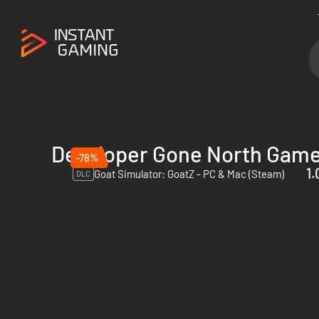
Developer Gone North Gam
-78%
1.
Goat Simulator: GoatZ - PC & Mac (Steam)
DLC