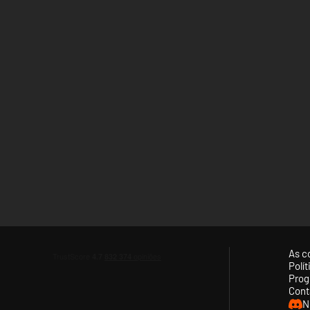
As c
Polí
Prog
Cont
N