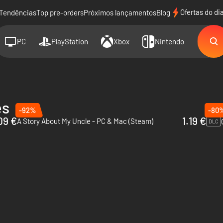
Ofertas do di
Tendências
Top pre-orders
Próximos lançamentos
Blog
PC
PlayStation
Xbox
Nintendo
es
-92%
-80
09 €
1.19 €
A Story About My Uncle - PC & Mac (Steam)
DLC