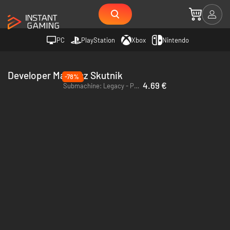
PC
PlayStation
Xbox
Nintendo
Developer Mateusz Skutnik
-78%
4.69 €
Submachine: Legacy - PC (Steam)