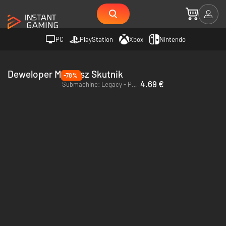
PC
PlayStation
Xbox
Nintendo
Deweloper Mateusz Skutnik
-78%
4.69 €
Submachine: Legacy - PC (Steam)