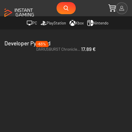
PC
PlayStation
Xbox
Nintendo
Developer Pyramid
-63%
17.89 €
DARIUSBURST Chronicle Saviours - PC (Steam)