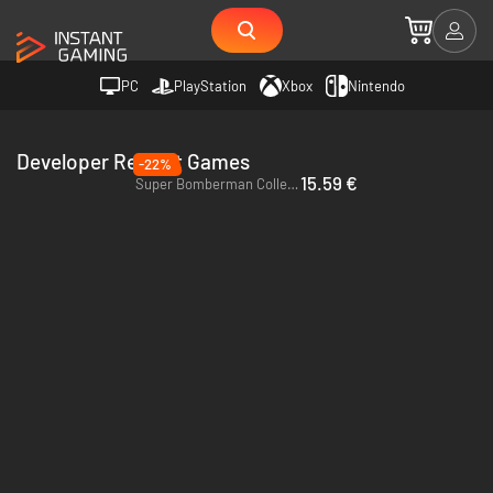
PC
PlayStation
Xbox
Nintendo
Developer Red Art Games
-22%
15.59 €
Super Bomberman Collection - PC (Steam)