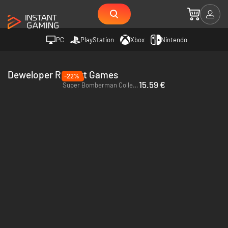
PC
PlayStation
Xbox
Nintendo
Deweloper Red Art Games
-22%
15.59 €
Super Bomberman Collection - PC (Steam)