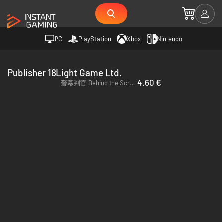
PC
PlayStation
Xbox
Nintendo
Publisher 18Light Game Ltd.
4.60 €
螢幕判官 Behind the Screen - PC & Mac (Steam)