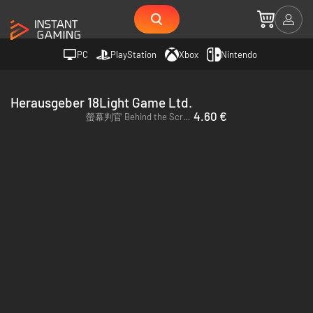
PC
PlayStation
Xbox
Nintendo
Herausgeber 18Light Game Ltd.
4.60 €
螢幕判官 Behind the Screen - PC & Mac (Steam)