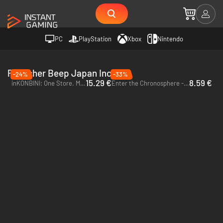
PC
PlayStation
Xbox
Nintendo
Publisher Beep Japan Inc.
-24%
-33%
15.29 €
8.59 €
inKONBINI: One Store. Many Stories - PC & Mac (Steam)
Enter the Chronosphere - PC (Steam) - Europe & US & Canada