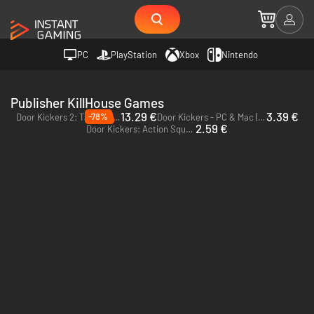
PC
PlayStation
Xbox
Nintendo
Publisher KillHouse Games
13.29 €
3.39 €
-78%
Door Kickers 2: Task Force North - PC (Steam)
Door Kickers - PC & Mac (Steam)
2.59 €
Door Kickers: Action Squad - PC (Steam)