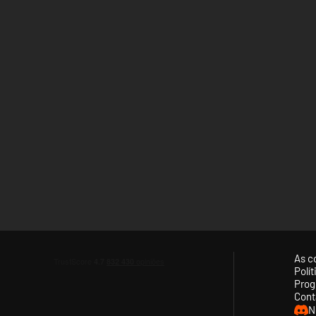
As c
Polí
Prog
Cont
N