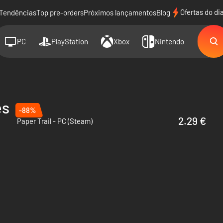
Ofertas do di
Tendências
Top pre-orders
Próximos lançamentos
Blog
PC
PlayStation
Xbox
Nintendo
es
-88%
2.29 €
Paper Trail - PC (Steam)