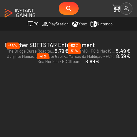
PC
PlayStation
Xbox
Nintendo
Publisher SOFTSTAR Entertainment
-66%
-53%
5.79 €
5.49 €
-51%
The Bridge Curse Road to Salvation - PC (Steam)
Richman10 - PC & Mac (Steam)
8.39 €
-41%
Junji Ito Maniac: An Infinite Gaol - PC (Steam)
Marcas da Maldição - PC (Steam)
8.89 €
Sea Horizon - PC (Steam)