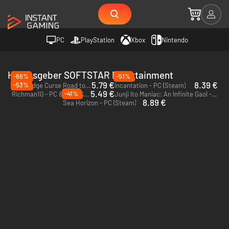
PC
PlayStation
Xbox
Nintendo
Herausgeber SOFTSTAR Entertainment
-66%
-51%
5.79 €
8.39 €
-53%
The Bridge Curse Road to Salvation - PC (Steam)
Incantation - PC (Steam)
5.49 €
-41%
Richman10 - PC & Mac (Steam)
Junji Ito Maniac: An Infinite Gaol - PC (Steam)
8.89 €
Sea Horizon - PC (Steam)