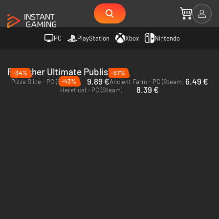
PC
PlayStation
Xbox
Nintendo
Publisher Ultimate Publishing
-34%
-57%
9.89 €
6.49 €
-43%
Pizza Slice - PC (Steam)
Ancient Farm - PC (Steam)
8.39 €
Heretical - PC (Steam)