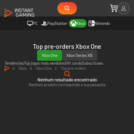
PC
PlayStation
Xbox
Nintendo
Top pre-orders Xbox One
Xbox One
Xbox Series X|S
Tendências
Top jogos mais vendidos
Gift cards
Subscricoes
Xbox
Xbox One
Top pre-orders
Nenhum resultado encontrado
Nenhum produto corresponde à sua pesquisa